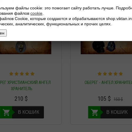
льзуем файлы cookie: это помогает сайту работать лучше. Подроб
зования файлов
cookie
.
файлов Cookie, которые создаются и обрабатываются shop.viktan.in
ических, аналитических, функциональных и прочих целях.
ен
РЕГ ХРИСТИАНСКИЙ АНГЕЛ
ОБЕРЕГ - АНГЕЛ ХРАНИТЕ
ХРАНИТЕЛЬ
210
$
105
$
150
$
В КОШИК
В КОШИК