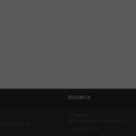
КОНТАКТИ
М. СОНЯЧНЕ
ВУЛ. КОСМОНАВТА ВОЛКОВА 14
 КОРОНАВИРУСА
+38 098 005 73 02