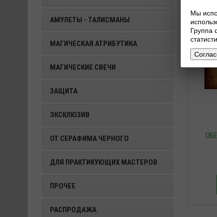
Мы испо
АМУЛЕТЫ - ТАЛИСМАНЫ
исполь
Группа 
статист
МАГИЧЕСКАЯ АТРИБУТИКА
Соглас
МАГИЧЕСКИЕ СВЕЧИ
ЗАЩИТА
ЭКСКЛЮЗИВ
ОБЕ
ОТ СЕРАФИМА ЧЕРНОГО
ДЛЯ ПРАКТИКУЮЩИХ МАСТЕРОВ
ПРОЧЕЕ
РАСПРОДАЖА