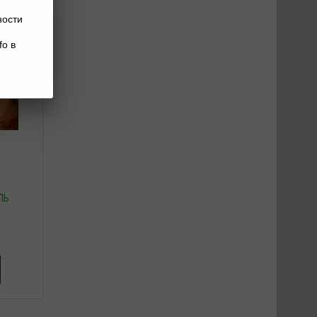
ности
fo в
ЛЬ