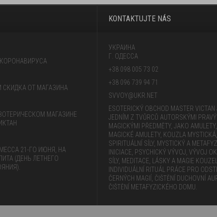
KONTAKTUJTE NÁS
УКРАИНА
Г. ОДЕССА
 КОРОНАВИРУСА
+38 098 005 73 02
+38 096 739 94 71
 И СКИДКА ОТ МАГАЗИНА
SVVOY@UKR.NET
ESOTERICKÝ OBCHOD MASTER VICTAN 
ЗОТЕРИЧЕСКОМ МАГАЗИНЕ
JEDNÍM Z TVŮRCŮ AUTORSKÝMI PRAVÝ
ИКТАН
MAGICKÝMI PŘEDMĚTY, JAKO AMULETY,
MAGICKÉ AMULETY, KOUZLA MYSTICKÁ
SPIRITUÁLNÍ SÍLY, MYSTICKÝ A METAFY
МЕССА 21-ГО ИЮНЯ, НА
INICIACE, PSYCHICKÝ VÝVOJ, VÝVOJ OK
ЛИТА (ДЕНЬ ЛЕТНЕГО
SÍLY, MEDITACE, LÁSKY A MAGIE KOUZEL
ЯНИЯ).
INDIVIDUÁLNÍ RITUÁL PRÁCE PRO ODS
ČERNÝCH MAGIÍ, ČIŠTĚNÍ DUCHOVNÍ AU
ČIŠTĚNÍ METAFYZICKÉHO DOMU.