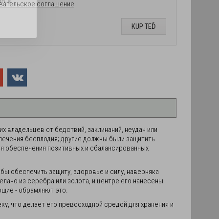
fo в
вательское соглашение
KUP TEĎ
х владельцев от бедствий, заклинаний, неудач или
 лечения бесплодия; другие должны были защитить
ля обеспечения позитивных и сбалансированных
бы обеспечить защиту, здоровье и силу, наверняка
елано из серебра или золота, и центре его нанесены
щие - обрамляют это.
у, что делает его превосходной средой для хранения и