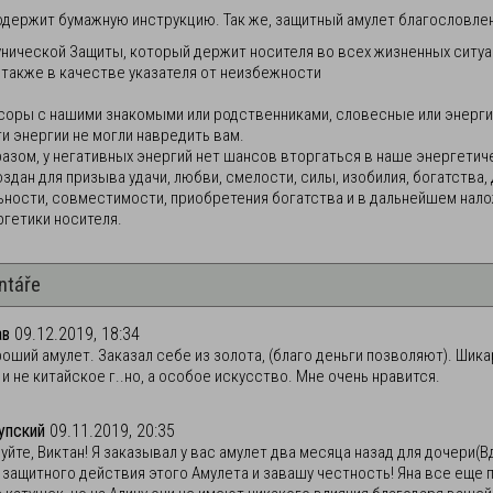
90
$
165
$
одержит бумажную инструкцию. Так же, защитный амулет благословле
унической Защиты, который держит носителя во всех жизненных ситуа
а также в качестве указателя от неизбежности
DO KOŠÍKU
DO KOŠÍKU
ссоры с нашими знакомыми или родственниками, словесные или энергич
ти энергии не могли навредить вам.
разом, у негативных энергий нет шансов вторгаться в наше энергетич
здан для призыва удачи, любви, смелости, силы, изобилия, богатства,
ьности, совместимости, приобретения богатства и в дальнейшем нал
ргетики носителя.
ntáře
ав
09.12.2019, 18:34
роший амулет. Заказал себе из золота, (благо деньги позволяют). Ши
 и не китайское г..но, а особое искусство. Мне очень нравится.
упский
09.11.2019, 20:35
йте, Виктан! Я заказывал у вас амулет два месяца назад для дочери(
 защитного действия этого Амулета и завашу честность! Яна все еще 