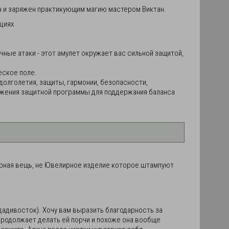
н и заряжен практикующим магию мастером Виктан.
циях
ные атаки - этот амулет окружает вас сильной защитой,
еское поле.
 долголетия, защиты, гармонии, безопасности,
ожения защитной программы для поддержания баланса
карная вещь, не Ювелирное изделие которое штампуют
Вдадивосток). Хочу вам выразить благодарность за
продолжает делать ей порчи и похоже она вообще