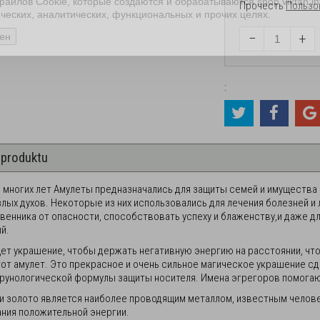
файлов Cookie, которые создаются и обрабатываются shop.viktan.in
Прочесть
Пользо
ических, аналитических, функциональных и прочих целях.
−
+
ен
:
 produktu
 многих лет Амулеты предназначались для защиты семей и имущества и
злых духов. Некоторые из них использовались для лечения болезней и
венника от опасности, способствовать успеху и блаженству,и даже д
й.
ищет украшение, чтобы держать негативную энергию на расстоянии, что
тот амулет. Это прекрасное и очень сильное магическое украшение сд
рунологической формулы защиты носителя. Имена эгрегоров помогаю
АЯ ВЕДЬМИНА БУТЫЛКА
ВЕДЬМИН РУНИЧЕСКИЙ АМУЛЕТ -
и золото является наиболее проводящим металлом, известным человек
МАГИЧЕСКОЙ СИЛЫ И ЗАЩИТЫ
ния положительной энергии.