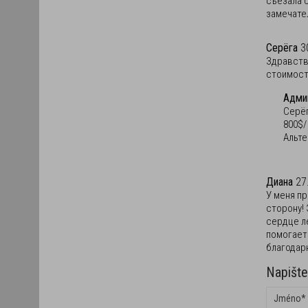
съезала с
замечател
Серёга
3
Здравств
стоимост
Админ
Серёг
800$/
Альте
Диана
27
У меня п
сторону! 
сердце ле
помогает!
благодарн
Napišt