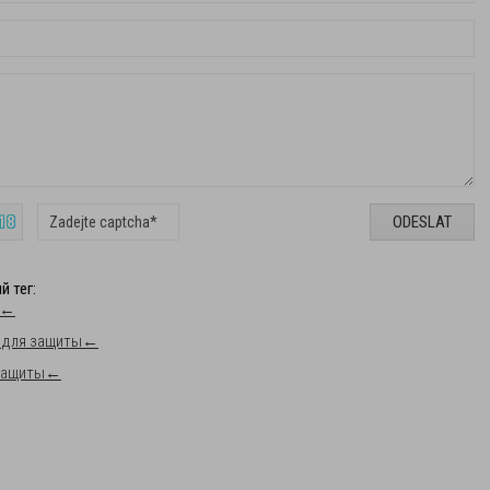
 18
й тег
:
←
 для защиты
←
защиты
←