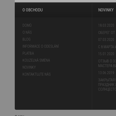
O OBCHODU
NOVINKY
DOMŮ
18.03.2020
O NÁS
ОБЕРЕГ ОТ
BLOG
07.03.2020
INFORMACE O ODESLÁNÍ
С 8 МАРТА
PLATBA
15.01.2020
KOUZELNÁ SMĚNA
ОТЗЫВ О Э
МАСТЕРА В
NOVINKY
13.06.2019
KONTAKTUJTE NÁS
ЗАКРЫТАЯ 
ПРАЗДНИК 
СОЛНЦЕСТО