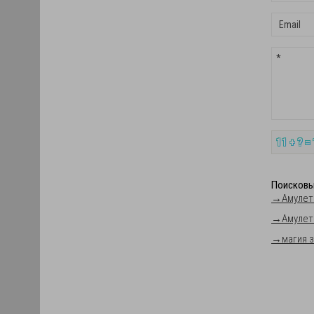
11 + ? =
Поисковы
→
Амулет
→
Амулет
→
магия 