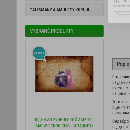
Группа 
статист
TALISMANY A AMULETY KUPUJÍ
Соглас
VYBRANÉ PRODUKTY
Popis
В течение
неудач и 
путешест
отношени
Те, кто 
оценят э
символы 
 БУТЫЛКА
ВЕДЬМИН РУНИЧЕСКИЙ АМУЛЕТ -
ФИНАНСОВ
Серебро 
МАГИЧЕСКОЙ СИЛЫ И ЗАЩИТЫ
поддержа