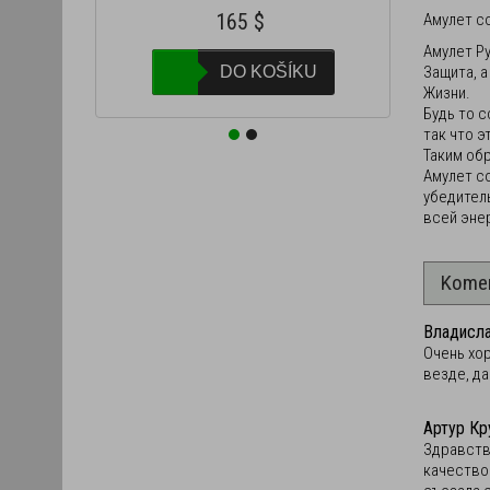
165
$
Амулет с
Амулет Р
KU
DO KOŠÍKU
Защита, 
Жизни.
Будь то 
так что э
Таким об
Амулет со
убедител
всей эне
Kome
Владисл
Очень хо
везде, да
Артур Кр
Здравству
качество