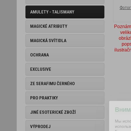
AMULETY - TALISMANY
MAGICKÉ ATRIBUTY
Poznámk
velik
obrázk
MAGICKÁ SVÍTIDLA
pops
ilustrač
OCHRANA
EXCLUSIVE
ZE SERAFIMU ČERNÉHO
PRO PRAKTIKY
Вним
JINÉ ESOTERICKÉ ZBOŽÍ
Мы испо
VÝPRODEJ
исполь