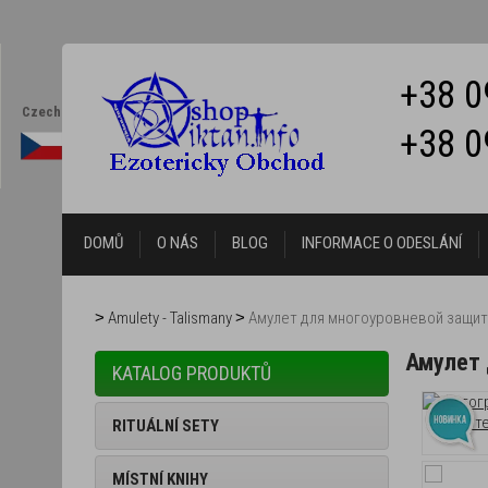
+38 0
Czech
+38 0
DOMŮ
O NÁS
BLOG
INFORMACE O ODESLÁNÍ
Amulety - Talismany
Амулет для многоуровневой защи
Амулет
KATALOG PRODUKTŮ
RITUÁLNÍ SETY
MÍSTNÍ KNIHY