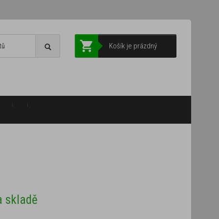
Košík je prázdný
 skladě