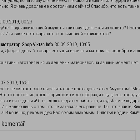
 катушек, но на Алину они не имеют никакого влияния благодаря вашей
ьно! Я очень доволен ее состоянием сейчас! Спасибо, что есть такие 
0.09.2019, 00:23
уйте! Подскажите такой амулет я так понял делается из золота? Поэто
ь? Или какие есть варианты с не высокой стоимостью?
истратор Shop.Viktan.Info
30.09.2019, 10:05
а, Добрый день. У товара есть два варианта материала, серебро и зол
рнативы изготовления из дешевых материалов на данный момент нет.
.07.2019, 16:51
росто не хватает слов выразить свое восхищение этим Амулетом!!! М
Это то состояние, когда порядок во всех сферах, и ощущаещь твердую
гко и есть деньги! Я так долго над этим работала, и судьба мне пода
 И я жалею лишь о том, что не заказала его раньше. Так что знайте, В
а! И конечно, рекомендую Вас своим знакомым. Счпстья и Удачи Вам!!!
e komentář