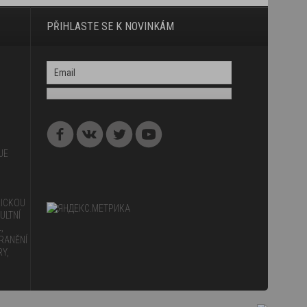
PŘIHLASTE SE K NOVINKÁM
JE
,
ZICKOU
ULTNÍ
,
TRANĚNÍ
RY,