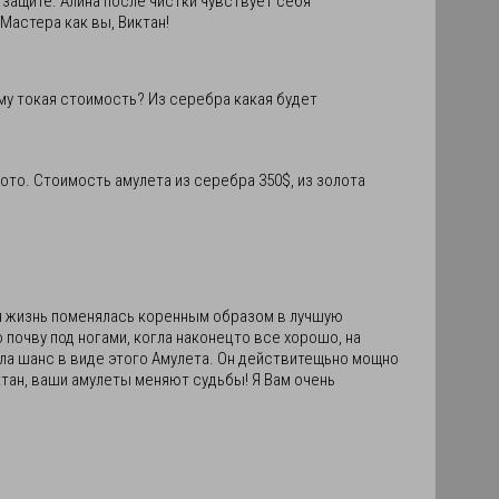
 защите. Алина после чистки чувствует себя
Мастера как вы, Виктан!
му токая стоимость? Из серебра какая будет
ото. Стоимость амулета из серебра 350$, из золота
оя жизнь поменялась коренным образом в лучшую
 почву под ногами, когла наконецто все хорошо, на
рила шанс в виде этого Амулета. Он действитещьно мощно
иктан, ваши амулеты меняют судьбы! Я Вам очень