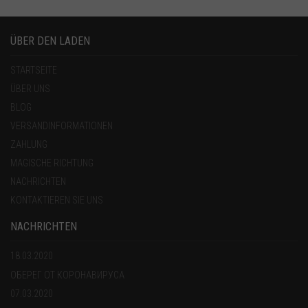
ÜBER DEN LADEN
STARTSEITE
ÜBER UNS
BLOG
VERSANDINFORMATIONEN
ZAHLUNG
MAGISCHE RICHTUNG
NACHRICHTEN
KONTAKTIEREN SIE UNS
NACHRICHTEN
18.03.2020
ОБЕРЕГ ОТ КОРОНАВИРУСА
07.03.2020