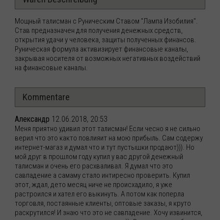
Мощный талисман с Руническим Ставом "Лампа Изобилия".
Став предназначен для получения денежных средств,
открытия удачи у человека, защиты полученных финансов.
Руническая формула активизирует финансовые каналы,
закрывая носителя от возможных негативных воздействий
на финансовые каналы.
Kommentare
Александр
12.06.2018, 20:53
Меня приятно удивил этот талисман! Если чесно я не сильно
верил что это както повлияит на мою прибыль. Сам содержу
интернет-магаз и думал что и тут пустышки продают))). Но
мой друг в прошлом году купил у вас другой денежный
талисман и очень его расхваливал. Я думал что это
савпадение а самаму стало интиресно проверить. Купил
этот, ждал, дето месяц ниче не происхадило, я уже
растроился и хател его выкинуть. А потом как поперла
торговля, постаянные клиенты, оптовые заказы, я круто
раскрутился! И знаю что это не савпадение. Хочу извинится,