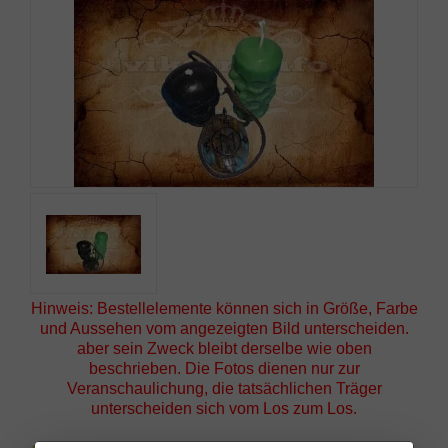
Hinweis: Bestellelemente können sich in Größe, Farbe
und Aussehen vom angezeigten Bild unterscheiden.
aber sein Zweck bleibt derselbe wie oben
beschrieben. Die Fotos dienen nur zur
Veranschaulichung, die tatsächlichen Träger
unterscheiden sich vom Los zum Los.