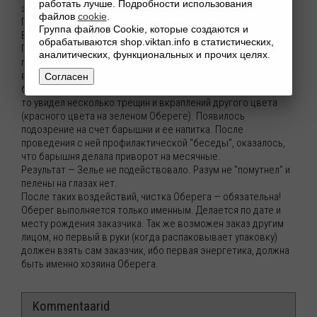
работать лучше. Подробности использования
эффективный.
файлов
cookie
.
Пример из жизни заказчика:
Группа файлов Cookie, которые создаются и
В гостях у барышни, был напоен кофе. Оберег был при нем.
обрабатываются shop.viktan.info в статистических,
После чего, внезапно стало плохо. Появилась рвота,
аналитических, функциональных и прочих целях.
головокружение, появился стук в висках. После обращения
в мед. органы, врачи не смогли ни чего найти, что привело
Согласен
бы к такому состоянию. Когда начал рассматривать Оберег,
то увидел несколько трещин и вкраплений другого цвета
(красного цвета на зеленом Обереге). Появилось
подозрение на счет барышни и ее напитка. После
проведения с ней профилактической "беседы", оказалось,
что барышня делала приворот на месячные.
Результат — Зелье не подействовало. Разум не "помутнел" и
пелены на глазах нет.
После таких воздействий, чистка Оберега — обязательна!
Оберег выполняется только именным. Делается по дате и
месту рождения заказчика. Так же возможен заказ другим
лицом, но первый в руки (когда распаковывает упаковку)
должен взять сам заказчик, ибо первая энергетика, должна
быть именно хозяина Оберега.
Kommentaarid