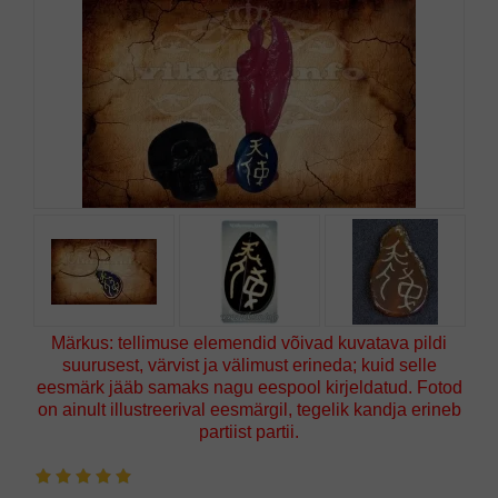
Märkus: tellimuse elemendid võivad kuvatava pildi
suurusest, värvist ja välimust erineda; kuid selle
eesmärk jääb samaks nagu eespool kirjeldatud. Fotod
on ainult illustreerival eesmärgil, tegelik kandja erineb
partiist partii.