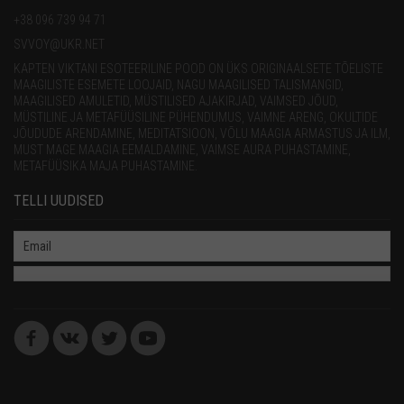
+38 096 739 94 71
SVVOY@UKR.NET
KAPTEN VIKTANI ESOTEERILINE POOD ON ÜKS ORIGINAALSETE TÕELISTE
MAAGILISTE ESEMETE LOOJAID, NAGU MAAGILISED TALISMANGID,
MAAGILISED AMULETID, MÜSTILISED AJAKIRJAD, VAIMSED JÕUD,
MÜSTILINE JA METAFÜÜSILINE PÜHENDUMUS, VAIMNE ARENG, OKULTIDE
JÕUDUDE ARENDAMINE, MEDITATSIOON, VÕLU MAAGIA ARMASTUS JA ILM,
MUST MAGE MAAGIA EEMALDAMINE, VAIMSE AURA PUHASTAMINE,
METAFÜÜSIKA MAJA PUHASTAMINE.
TELLI UUDISED