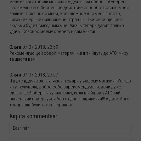
меня из изготовили мой индивидуальный оберег. Я уверена,
что именно его бесценное действие способствовало моей
защите. Пока он со мной, все сложное для меня просто,
никакие черные силы мне не страшны, любое общение с
людьми будет выгодным мне. Жизнь теперь дарит только
удачу. Спасибо моему оберегу и вам Виктан.
Ольга
07.07.2018, 23:59
Рекомендую цей оберіг матерям, чиї діти йдуть до АТО, миру
та щастя вам!
Ольга
07.07.2018, 23:57
Я дуже вдячна за такі якісні товари у вашому магазині! Усі, що
я тут купувала, добре себе зарекомендували, вони дуже
сильні! Цей оберіг я купила сину, коли він йшов у АТО, мій
рідненький повернувся без жодної подряпинки!!! А двоє його
товаришів були тяжко поранені
Kirjuta kommentaar