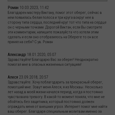
Роман
10.03.2023, 11:42
Благодарен мастеру Виктану, помог этот оберег, сейчас в
нем появилась белая полоса и три круга вокруг нее в
сторону типа сердца, последний круг тот что типа на сердце
он с черными точками. Дорогой Виктан, если Вы смотрите
эти комментарии, напишите пожалуйста что хотели этим
сделать и если оно отобразилось на Обереге то он все
принял на себя? С ув. Роман
Александр
18.01.2020, 05:07
Здравствуйте! Благодарю Вас за оберег! Неоднократно
помогал мне в опасных жизненных ситуациях!
Алеся
23.09.2018, 20:57
Здравствуйте. Хочу поблагодарить за прекрасный оберег,
помогший мне. Зовут меня Алеся, я из Москвы. Несколько
лет назад в моей жизни начался период, когда я постоянно
чувствовала тревогу. В какой-то момент поняла, что мне не
обойтись без защитника, который постоянно должен
ограждать меня от внешних угроз. Интернет помог мне найти
ваш оберег. Благодаря специальным молитвам именно за