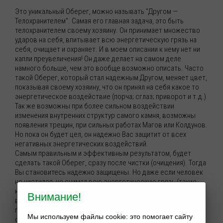
Это уникальный Оберег, можно называть "Другом —
Телохранителем". Самая его главная задача, это быть
телохранителем своему хозяину. Он принимает множество
ударов на себя, впитывает всю энергетическую грязь на
себя, очищает и охраняет. И в моем описании к нему нет ни
капли преувеличения! Он даже делает на самом деле
намного больше, чем это вообще возможно описать. Часто
такой Оберег, который стал надежным Другом, меняет цвет,
показывая своему хозяину, что он принял на себя какое то
энергетическое воздействие (порча; сглаз; приворот и т.д.)
Так же возможны при более сильном воздействии
изменения внутренних структур самого камня, возможны
появления трещин, при сильных работах Магов или Колдунов.
Но пока он будет цел, он надежно Вас защитит от всех
негативных энергетических воздействий.
Самым правильным и эффективным результатом, будет
сделать такой Оберег, сразу после чистки (очищения). Тогда
Вы становитесь надежно защищены. Но даже если человек
не чистился, не снимал всю энергетическую грязь (такие
как порчи, или проклятия) то Ваш Оберег, и в этом случае
Внимание!
возьмется Вам помогать. Он будет по мере возможности
принимать всю энергетическую грязь на себя, тем самым
Мы используем файлы cookie: это помогает сайту
очищая Вас. Этот процесс конечно долгий, но