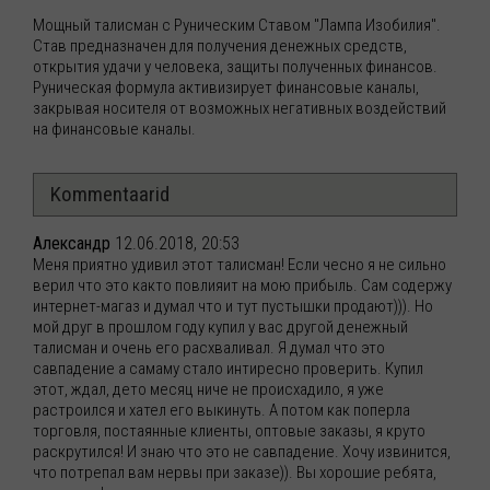
Мощный талисман с Руническим Ставом "Лампа Изобилия".
Став предназначен для получения денежных средств,
открытия удачи у человека, защиты полученных финансов.
Руническая формула активизирует финансовые каналы,
закрывая носителя от возможных негативных воздействий
на финансовые каналы.
Kommentaarid
Александр
12.06.2018, 20:53
Меня приятно удивил этот талисман! Если чесно я не сильно
верил что это както повлияит на мою прибыль. Сам содержу
интернет-магаз и думал что и тут пустышки продают))). Но
мой друг в прошлом году купил у вас другой денежный
талисман и очень его расхваливал. Я думал что это
савпадение а самаму стало интиресно проверить. Купил
этот, ждал, дето месяц ниче не происхадило, я уже
растроился и хател его выкинуть. А потом как поперла
торговля, постаянные клиенты, оптовые заказы, я круто
раскрутился! И знаю что это не савпадение. Хочу извинится,
что потрепал вам нервы при заказе)). Вы хорошие ребята,