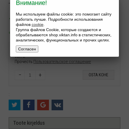
Внимание!
Toode:
Laos
Мы используем файлы cookie: это помогает сайту
150
$
работать лучше. Подробности использования
файлов
cookie
.
Группа файлов Cookie, которые создаются и
обрабатываются shop.viktan.info в статистических,
аналитических, функциональных и прочих целях.
Согласен
Нажимая конопку купить вы подтверждаете правила
сайта.
Прочесть
Пользовательское соглашение
−
+
OSTA KOHE
:
Toote kirjeldus