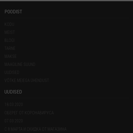
POODIST
KODU
MEIST
BLOGI
TARNE
MAKSE
MAAGILINE SUUND
UUDISED
VÕTKE MEIEGA ÜHENDUST
UUDISED
18.03.2020
ОБЕРЕГ ОТ КОРОНАВИРУСА
07.03.2020
С 8 МАРТА И СКИДКА ОТ МАГАЗИНА