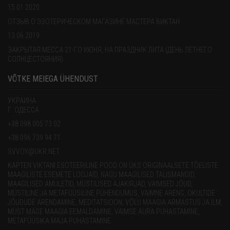
15.01.2020
ОТЗЫВ О ЭЗОТЕРИЧЕСКОМ МАГАЗИНЕ МАСТЕРА ВИКТАН
13.06.2019
ЗАКРЫТАЯ МЕССА 21-ГО ИЮНЯ, НА ПРАЗДНИК ЛИТА (ДЕНЬ ЛЕТНЕГО
СОЛНЦЕСТОЯНИЯ).
VÕTKE MEIEGA ÜHENDUST
УКРАИНА
Г. ОДЕССА
+38 098 005 73 02
+38 096 739 94 71
SVVOY@UKR.NET
KAPTEN VIKTANI ESOTEERILINE POOD ON ÜKS ORIGINAALSETE TÕELISTE
MAAGILISTE ESEMETE LOOJAID, NAGU MAAGILISED TALISMANGID,
MAAGILISED AMULETID, MÜSTILISED AJAKIRJAD, VAIMSED JÕUD,
MÜSTILINE JA METAFÜÜSILINE PÜHENDUMUS, VAIMNE ARENG, OKULTIDE
JÕUDUDE ARENDAMINE, MEDITATSIOON, VÕLU MAAGIA ARMASTUS JA ILM,
MUST MAGE MAAGIA EEMALDAMINE, VAIMSE AURA PUHASTAMINE,
METAFÜÜSIKA MAJA PUHASTAMINE.