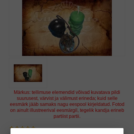
Märkus: tellimuse elemendid võivad kuvatava pildi
suurusest, värvist ja välimust erineda; kuid selle
eesmärk jääb samaks nagu eespool kirjeldatud. Fotod
on ainult illustreerival eesmärgil, tegelik kandja erineb
partiist partii.