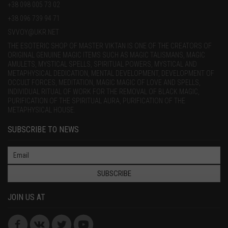
+38 098 005 73 02
+38 096 739 94 71
SVVOY@UKR.NET
THE ESOTERIC SHOP OF MASTER VIKTAN IS ONE OF THE CREATORS OF
ORIGINAL GENUINE MAGIC ITEMS SUCH AS MAGIC TALISMANS, MAGIC
AMULETS, MYSTICAL SPELLS, SPIRITUAL POWERS, MYSTICAL AND
METAPHYSICAL DEDICATION, MENTAL DEVELOPMENT, DEVELOPMENT OF
OCCULT FORCES, MEDITATION, MAGIC MAGIC OF LOVE AND SPELLS,
INDIVIDUAL RITUAL OF WORK FOR THE REMOVAL OF BLACK MAGIC,
PURIFICATION OF THE SPIRITUAL AURA, PURIFICATION OF THE
METAPHYSICAL HOUSE.
SUBSCRIBE TO NEWS
SUBSCRIBE
JOIN US AT