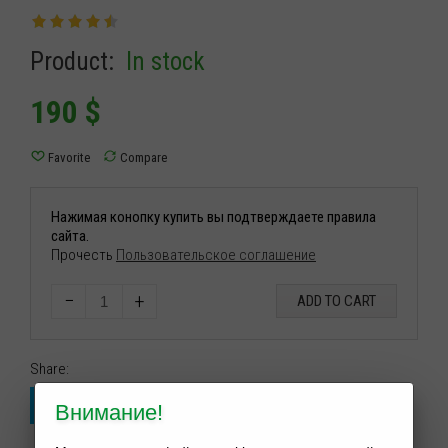
Product:
In stock
190
$
Нажимая конопку купить вы подтверждаете правила
сайта.
Прочесть
Пользовательское соглашение
−
+
ADD TO CART
Share:
Внимание!