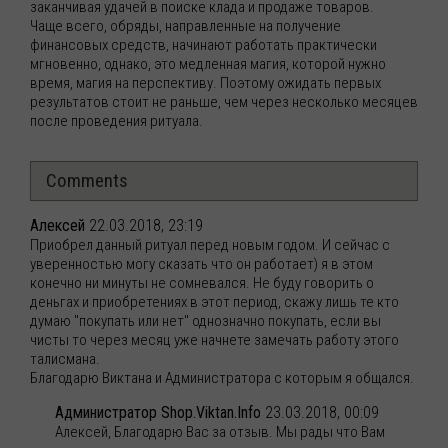
заканчивая удачей в поиске клада и продаже товаров.
Чаще всего, обряды, направленные на получение
финансовых средств, начинают работать практически
мгновенно, однако, это медленная магия, которой нужно
время, магия на перспективу. Поэтому ожидать первых
результатов стоит не раньше, чем через несколько месяцев
после проведения ритуала.
Comments
Алексей
22.03.2018, 23:19
Приобрел данный ритуал перед новым годом. И сейчас с
уверенностью могу сказать что он работает) я в этом
конечно ни минуты не сомневался. Не буду говорить о
деньгах и приобретениях в этот период, скажу лишь те кто
думаю "покупать или нет" однозначно покупать, если вы
чисты то через месяц уже начнете замечать работу этого
талисмана.
Благодарю Виктана и Администратора с которым я общался.
Администратор Shop.Viktan.Info
23.03.2018, 00:09
Алексей, Благодарю Вас за отзыв. Мы рады что Вам