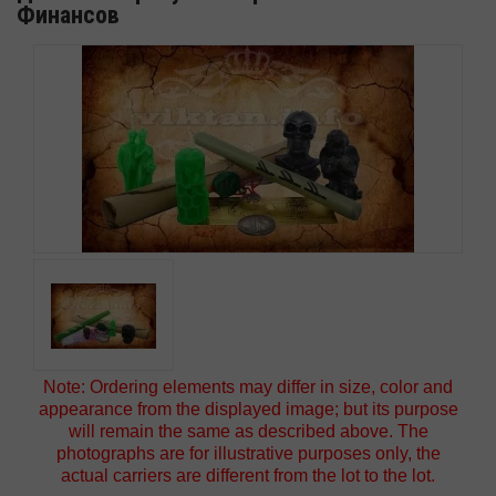
Финансов
Note: Ordering elements may differ in size, color and
appearance from the displayed image; but its purpose
will remain the same as described above. The
photographs are for illustrative purposes only, the
actual carriers are different from the lot to the lot.