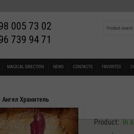
98 005 73 02
96 739 94 71
MAGICAL DIRECTION
NEWS
CONTACTS
FAVORITES
C
- Ангел Хранитель
Product:
In 