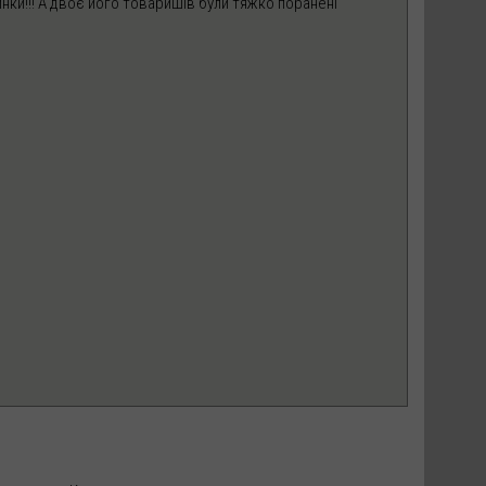
инки!!! А двоє його товаришів були тяжко поранені