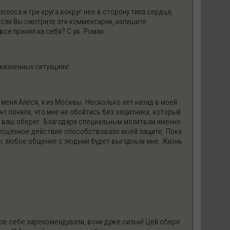
250
$
25
$
олоса и три круга вокруг нее в сторону типа сердца,
 если Вы смотрите эти комментарии, напишите
все принял на себя? С ув. Роман
ADD TO CART
ADD TO 
жизненных ситуациях!
меня Алеся, я из Москвы. Несколько лет назад в моей
нт поняла, что мне не обойтись без защитника, который
и ваш оберег. Благодаря специальным молитвам именно
 бесценное действие способствовало моей защите. Пока
ны, любое общение с людьми будет выгодным мне. Жизнь
добре себе зарекомендували, вони дуже сильні! Цей оберіг