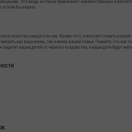
мешными. Это вещи, которые привлекают невежественных и впечатлит
е хотели бы верить.
кое качество каждого из них. Кроме того, я могу изготовить редкий 
зменить как вашу жизнь, так и жизнь вашей семьи. Помните, что как т
он защитит ваших детей от черного колдовства, и ваши дети будут жит
БНОСТИ
ОВ.