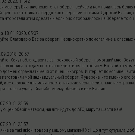
.03.2023, 11:42
20
$
70
$
н мастеру Виктану, помог этот оберег, сейчас в нем появилась белая п
 круг тот что типа на сердце он с черными точками. Дорогой Виктан,
а что хотели этим сделать и если оно отобразилось на Обереге то он 
ADD TO CART
ADD TO CART
др
18.01.2020, 05:07
уйте! Благодарю Вас за оберег! Неоднократно помогал мне в опасных 
.09.2018, 20:57
йте. Хочу поблагодарить за прекрасный оберег, помогший мне. Зовут 
ался период, когда я постоянно чувствовала тревогу. В какой-то моме
о должен ограждать меня от внешних угроз. Интернет помог мне найт
из изготовили мой индивидуальный оберег. Я уверена, что именно его
ой, все сложное для меня просто, никакие черные силы мне не страш
рит только удачу. Спасибо моему оберегу и вам Виктан.
.07.2018, 23:59
ю цей оберіг матерям, чиї діти йдуть до АТО, миру та щастя вам!
.07.2018, 23:57
ячна за такі якісні товари у вашому магазині! Усі, що я тут купувала, 