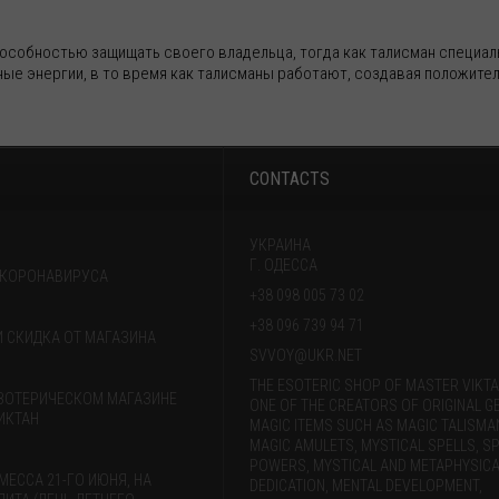
способностью защищать своего владельца, тогда как талисман специа
ые энергии, в то время как талисманы работают, создавая положител
CONTACTS
УКРАИНА
Г. ОДЕССА
 КОРОНАВИРУСА
+38 098 005 73 02
+38 096 739 94 71
 И СКИДКА ОТ МАГАЗИНА
SVVOY@UKR.NET
THE ESOTERIC SHOP OF MASTER VIKTA
ЗОТЕРИЧЕСКОМ МАГАЗИНЕ
ONE OF THE CREATORS OF ORIGINAL G
ИКТАН
MAGIC ITEMS SUCH AS MAGIC TALISMA
MAGIC AMULETS, MYSTICAL SPELLS, SP
POWERS, MYSTICAL AND METAPHYSICA
МЕССА 21-ГО ИЮНЯ, НА
DEDICATION, MENTAL DEVELOPMENT,