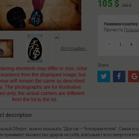
105
$
150
$
Нажимая конопку 
Прочесть
Пользо
−
+
Share:
dering elements may differ in size, color
earance from the displayed image; but
rpose will remain the same as described
. The photographs are for illustrative
s only, the actual carriers are different
from the lot to the lot.
ct description
альный Оберег, можно называть "Другом — Телохранителем". Самая его
 Он принимает множество ударов на себя, впитывает всю энергетическу