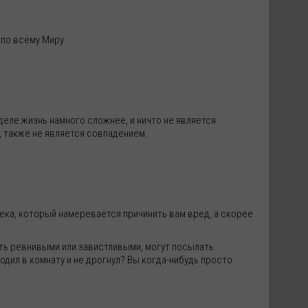
 по всему Миру.
еле жизнь намного сложнее, и ничто не является
, также не является совпадением.
ека, который намеревается причинить вам вред, а скорее
ыть ревнивыми или завистливыми, могут посылать
одил в комнату и не дрогнул? Вы когда-нибудь просто