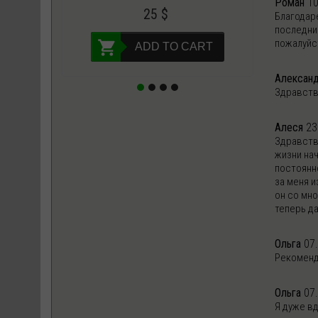
Роман
10
25
$
Благодаре
последний
пожалуйст
ART
ADD TO CART
Алексан
Здравств
Алеся
23
Здравству
жизни нач
постоянн
за меня 
он со мн
теперь да
Ольга
07
Рекоменду
Ольга
07
Я дуже вд