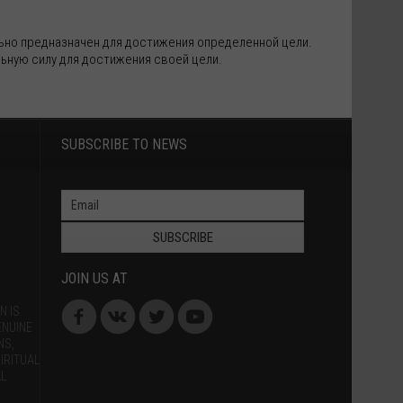
льно предназначен для достижения определенной цели.
ьную силу для достижения своей цели.
SUBSCRIBE TO NEWS
SUBSCRIBE
JOIN US AT
N IS
ENUINE
NS,
IRITUAL
L