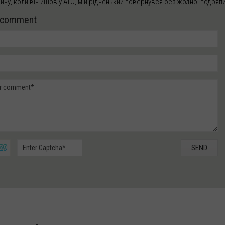
сину, коли він йшов у АТО, мій рідненький повернувся без жодної подряп
a comment
 29