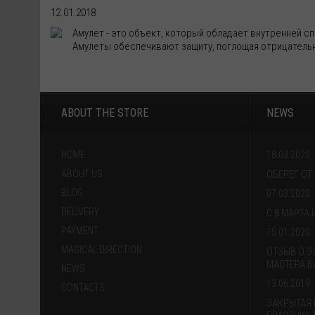
12.01.2018
Амулет - это объект, который обладает внутренней 
Амулеты обеспечивают защиту, поглощая отрицательн
ABOUT THE STORE
NEWS
HOME
18.03.2020
ABOUT US
ОБЕРЕГ ОТ
BLOG
07.03.2020
DELIVERY
С 8 МАРТА
PAYMENT
15.01.2020
MAGICAL DIRECTION
ОТЗЫВ О Э
МАСТЕРА В
NEWS
13.06.2019
CONTACTS
ЗАКРЫТАЯ 