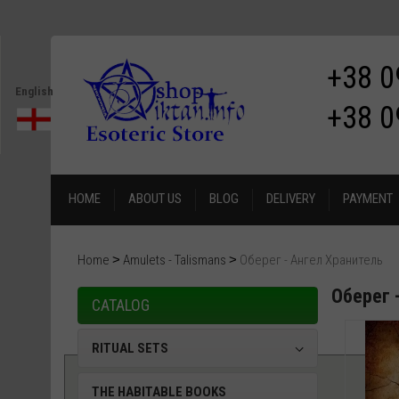
+38 0
English
+38 0
HOME
ABOUT US
BLOG
DELIVERY
PAYMENT
Home
Amulets - Talismans
Оберег - Ангел Хранитель
Оберег 
CATALOG
RITUAL SETS
THE HABITABLE BOOKS