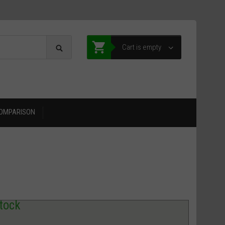
Cart is empty
OMPARISON
stock