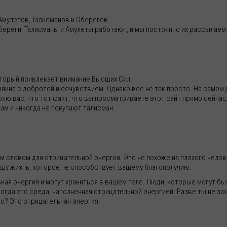
Амулетов, Талисманов и Оберегов.
 Обереги, Талисманы и Амулеты работают, и мы постоянно их рассылаем
оторый привлекает внимание Высших Сил.
ина с добротой и сочувствием. Однако все не так просто. На самом д
ряю вас, что тот факт, что вы просматриваете этот сайт прямо сейчас
ам и никогда не покупают талисман.
м словом для отрицательной энергии. Это не похоже на плохого челов
вашу жизнь, которое не способствует вашему благополучию.
ная энергия и могут храниться в вашем теле. Люди, которые могут б
огда это среда, наполненная отрицательной энергией. Разве ты не зах
это? Это отрицательная энергия.