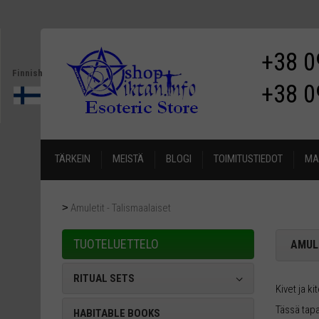
+38 0
Finnish
+38 0
TÄRKEIN
MEISTÄ
BLOGI
TOIMITUSTIEDOT
MA
Amuletit - Talismaalaiset
TUOTELUETTELO
AMUL
RITUAL SETS
Kivet ja k
Tässä tapa
HABITABLE BOOKS