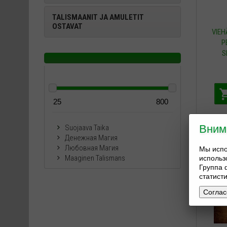
TALISMAANIT JA AMULETIT
OSTAVAT
VIEH
P
S
Вним
Suojaava Taika
Денежная Магия
Любовная Магия
Мы испо
Maaginen Talismans
исполь
Группа 
статист
Соглас