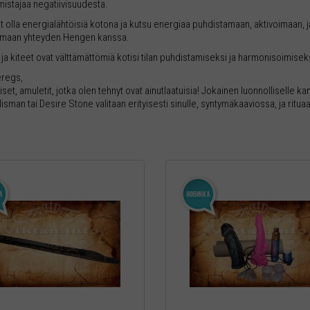
mistajaa negatiivisuudesta.
at olla energialähtöisiä kotona ja kutsu energiaa puhdistamaan, aktivoimaan, 
maan yhteyden Hengen kanssa.
t ja kiteet ovat välttämättömiä kotisi tilan puhdistamiseksi ja harmonisoimiseksi
eregs,
iset, amuletit, jotka olen tehnyt ovat ainutlaatuisia! Jokainen luonnolliselle k
lisman tai Desire Stone valitaan erityisesti sinulle, syntymäkaaviossa, ja ritu