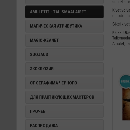
suojella o
Kivet voiv
AMULETIT - TALISMAALAISET
muodosta
Siksi kive
МАГИЧЕСКАЯ АТРИБУТИКА
Kaikki Ob
Talismaala
MAGIC-KEANET
Amulet, Ta
SUOJAUS
ЭКСКЛЮЗИВ
ОТ СЕРАФИМА ЧЕРНОГО
ДЛЯ ПРАКТИКУЮЩИХ МАСТЕРОВ
ПРОЧЕЕ
РАСПРОДАЖА