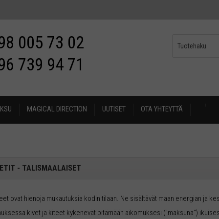
98 005 73 02
96 739 94 71
KSU
MAGICAL DIRECTION
UUTISET
OTA YHTEYTTÄ
ETIT - TALISMAALAISET
iteet ovat hienoja mukautuksia kodin tilaan. Ne sisältävät maan energian ja kest
uksessa kivet ja kiteet kykenevät pitämään aikomuksesi ("maksuna") ikuisesti. 