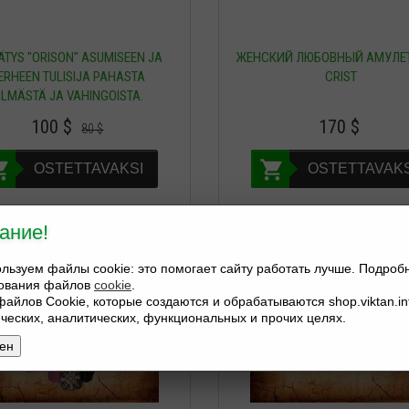
ÄTYS "ORISON" ASUMISEEN JA
ЖЕНСКИЙ ЛЮБОВНЫЙ АМУЛЕТ
ERHEEN TULISIJA PAHASTA
CRIST
ILMÄSTÄ JA VAHINGOISTA.
100
$
170
$
80
$
OSTETTAVAKSI
OSTETTAVAKS
ание!
льзуем файлы cookie: это помогает сайту работать лучше. Подроб
зования файлов
cookie
.
файлов Cookie, которые создаются и обрабатываются shop.viktan.in
ических, аналитических, функциональных и прочих целях.
ен