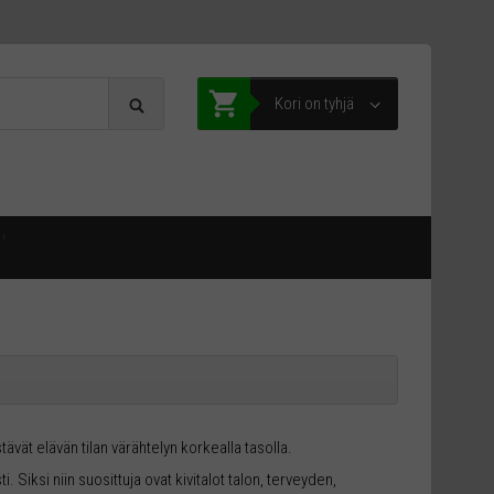
Kori on tyhjä
ävät elävän tilan värähtelyn korkealla tasolla.
Siksi niin suosittuja ovat kivitalot talon, terveyden,