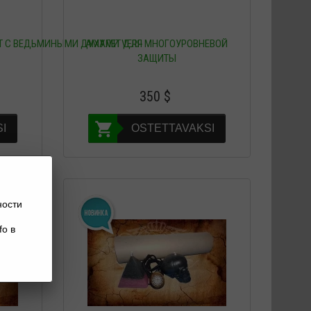
 С ВЕДЬМИНЫМИ ДУХАМИ VERI-
АМУЛЕТ ДЛЯ МНОГОУРОВНЕВОЙ
ЗАЩИТЫ
350
$
I
OSTETTAVAKSI
ности
fo в