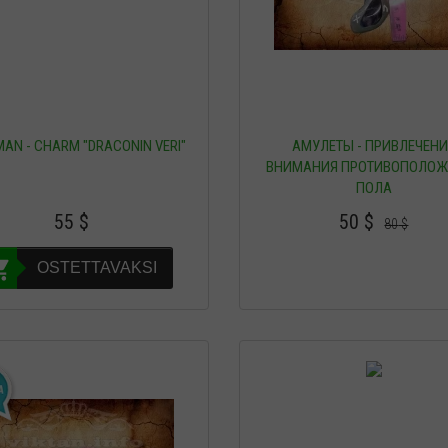
MAN - CHARM "DRACONIN VERI"
АМУЛЕТЫ - ПРИВЛЕЧЕН
ВНИМАНИЯ ПРОТИВОПОЛОЖ
ПОЛА
55
$
50
$
80
$
OSTETTAVAKSI