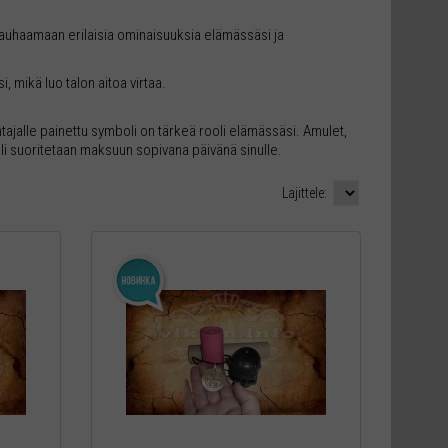
jauhaamaan erilaisia ​​ominaisuuksia elämässäsi ja
, mikä luo talon aitoa virtaa.
antajalle painettu symboli on tärkeä rooli elämässäsi. Amulet,
aali suoritetaan maksuun sopivana päivänä sinulle.
Lajittele: