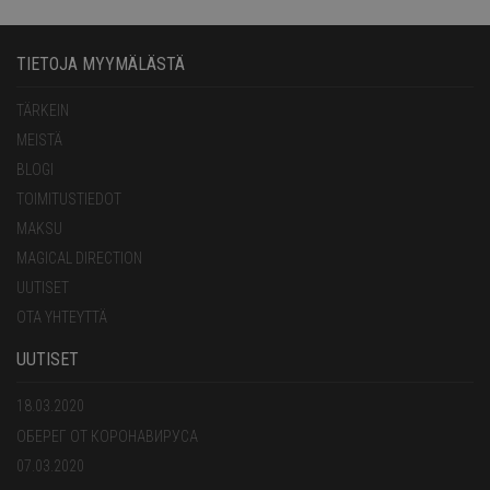
TIETOJA MYYMÄLÄSTÄ
TÄRKEIN
MEISTÄ
BLOGI
TOIMITUSTIEDOT
MAKSU
MAGICAL DIRECTION
UUTISET
OTA YHTEYTTÄ
UUTISET
18.03.2020
ОБЕРЕГ ОТ КОРОНАВИРУСА
07.03.2020