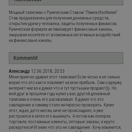
Мощный талисман с Руническим Ставом "Лампа Изобилия".
Став предназначен для получения денежных средств,
открытия удачи у человека, защиты полученных финансов.
Руническая формула активизирует финансовые каналы,
закрывая носителя от возможных негативных воздействий
на финансовые каналы.
Kommentit
Александр
12.06.2018, 20:53
Меня приятно удивил этот талисман! Если чесно я не сильно
верил что это както повлияит на мою прибыль. Сам содержу
интернет-магаз и думал что и тут пустышки продают))). Но
мой друг в прошлом году купил у вас другой денежный
талисман и очень его расхваливал. Я думал что это
савпадение а самаму стало интиресно проверить. Купил
этот, ждал, дето месяц ниче не происхадило, я уже
растроился и хател его выкинуть. А потом как поперла
торговля, постаянные клиенты, оптовые заказы, я круто
раскрутился! И знаю что это не савпадение. Хочу извинится,