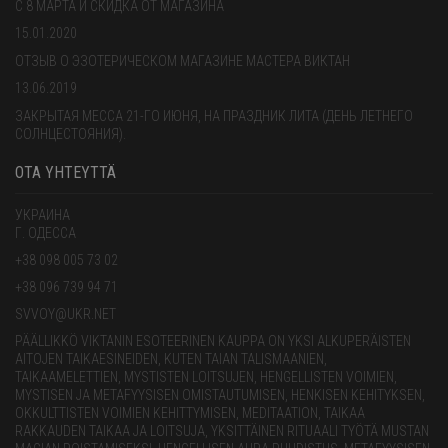
С 8 МАРТА И СКИДКА ОТ МАГАЗИНА
15.01.2020
ОТЗЫВ О ЭЗОТЕРИЧЕСКОМ МАГАЗИНЕ МАСТЕРА ВИКТАН
13.06.2019
ЗАКРЫТАЯ МЕССА 21-ГО ИЮНЯ, НА ПРАЗДНИК ЛИТА (ДЕНЬ ЛЕТНЕГО
СОЛНЦЕСТОЯНИЯ).
OTA YHTEYTTÄ
УКРАИНА
Г. ОДЕССА
+38 098 005 73 02
+38 096 739 94 71
SVVOY@UKR.NET
PÄÄLLIKKÖ VIKTANIN ESOTEERINEN KAUPPA ON YKSI ALKUPERÄISTEN
AITOJEN TAIKAESINEIDEN, KUTEN TAIAN TALISMAANIEN,
TAIKAAMELETTIEN, MYSTISTEN LOITSUJEN, HENGELLISTEN VOIMIEN,
MYSTISEN JA METAFYYSISEN OMISTAUTUMISEN, HENKISEN KEHITYKSEN,
OKKULTTISTEN VOIMIEN KEHITTYMISEN, MEDITAATION, TAIKAA
RAKKAUDEN TAIKAA JA LOITSUJA, YKSITTÄINEN RITUAALI TYÖTÄ MUSTAN