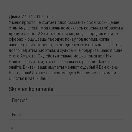
Диана
27.07.2019, 16:51
У меня просто не хватает слов выразить свое восхищение
этим Амулетом!!! Моя жизнь поменялась коренным образом в
лучшую сторону! Это то состояние, когда порядок во всех
сферах, и ощущаещь твердую почву под ногами, когла
наконецто все хорошо, на сердце легко и есть деньги! Я так
долго над этим работала, и судьба мне подарила шанс в виде
этого Амулета. Он действитещьно мощно помогает! И я
жалею лишь о том, что не заказала его раньше. Так что
знайте, Виктан, ваши амулеты меняют судьбы! Я Вам очень
благодарна! И конечно, рекомендую Вас своим знакомым.
Счпстья и Удачи Вам!!!
Skriv en kommentar