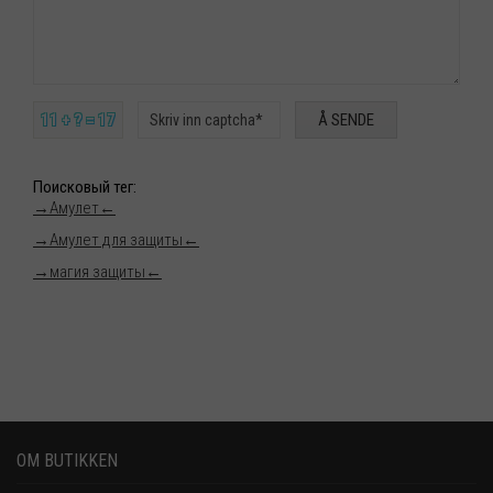
11 + ? = 17
Поисковый тег
:
→
Амулет
←
→
Амулет для защиты
←
→
магия защиты
←
OM BUTIKKEN