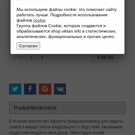
Мы используем файлы cookie: это помогает сайту
работать лучше. Подробности использования
файлов
cookie
.
Группа файлов Cookie, которые создаются и
обрабатываются shop.viktan.info в статистических,
Нажимая конопку купить вы подтверждаете правила
аналитических, функциональных и прочих целях.
сайта.
Прочесть
Пользовательское соглашение
Согласен
−
+
KJØP NÅ
:
Produktbeskrivelse
В течение многих лет Амулеты предназначались для защиты
семей и имущества их владельцев от бедствий, заклинаний,
неудач или неудач и злых духов. Некоторые из них