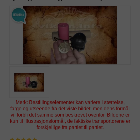
Merk: Bestillingselementer kan variere i størrelse,
farge og utseende fra det viste bildet; men dens formål
vil forbli det samme som beskrevet ovenfor. Bildene er
kun til illustrasjonsformål, de faktiske transportørene er
forskjellige fra partiet til partiet.