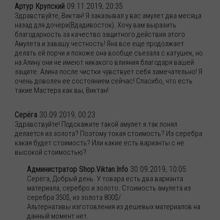
Артур Крупский
09.11.2019, 20:35
Здравствуйте, Виктан! Я заказывал у вас амулет два месяца
назад для дочери(Вдадивосток). Хочу вам выразить
благодарность за качество защитного действия этого
Амулета и завашу честность! Яна все еще продолжает
делать ей порчи и похоже она вообще съезала с катушек, но
на Алину они не имеют никакого влияния благодаря вашей
защите. Алина после чистки чувствует себя замечательно! Я
очень доволен ее состоянием сейчас! Спасибо, что есть
такие Мастера как вы, Виктан!
Серёга
30.09.2019, 00:23
Здравствуйте! Подскажите такой амулет я так понял
делается из золота? Поэтому токая стоимость? Из серебра
какая будет стоимость? Или какие есть варианты с не
высокой стоимостью?
Администратор Shop.Viktan.Info
30.09.2019, 10:05
Серёга, Добрый день. У товара есть два варианта
материала, серебро и золото. Стоимость амулета из
серебра 350$, из золота 800$/
Альтернативы изготовления из дешевых материалов на
данный момент нет.