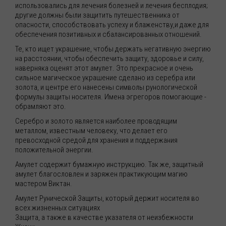
использовались для лечения болезней и лечения бесплодия;
другие должны были защитить путешественника от
опасности, способствовать успеху и блаженству,и даже для
обеспечения позитивных и сбалансированных отношений.
Те, кто ищет украшение, чтобы держать негативную энергию
на расстоянии, чтобы обеспечить защиту, здоровье и силу,
наверняка оценят этот амулет. Это прекрасное и очень
сильное магическое украшение сделано из серебра или
золота, и центре его нанесены символы рунологической
формулы защиты носителя. Имена эгрегоров помогающие -
обрамляют это.
Серебро и золото является наиболее проводящим
металлом, известным человеку, что делает его
превосходной средой для хранения и поддержания
положительной энергии.
Амулет содержит бумажную инструкцию. Так же, защитный
амулет благословлен и заряжен практикующим магию
мастером Виктан.
Амулет Рунической Защиты, который держит носителя во
всех жизненных ситуациях
Защита, а также в качестве указателя от неизбежности