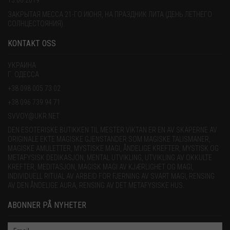
13.06.2019
ЗАКРЫТАЯ МЕССА 21-ГО ИЮНЯ, НА ПРАЗДНИК ЛИТА (ДЕНЬ ЛЕТНЕГО
СОЛНЦЕСТОЯНИЯ).
KONTAKT OSS
УКРАИНА
Г. ОДЕССА
+38 098 005 73 02
+38 096 739 94 71
SVVOY@UKR.NET
DEN ESOTERISKE BUTIKKEN TIL MESTER VIKTAN ER EN AV SKAPERNE AV
ORIGINALE EKTE MAGISKE GJENSTANDER SOM MAGISKE TALISMANER,
MAGISKE AMULETTER, MYSTISKE MAGI, ÅNDELIGE KREFTER, MYSTISK OG
METAFYSISK DEDIKASJON, MENTAL UTVIKLING, UTVIKLING AV OKKULTE
KREFTER, MEDITASJON, MAGISK MAGI AV KJÆRLIGHET OG MAGI,
INDIVIDUELL RITUAL AV ARBEID FOR FJERNING AV SVART MAGI, RENSING
AV DEN ÅNDELIGE AURA, RENSING AV DET METAFYSISKE HUS.
ABONNER PÅ NYHETER