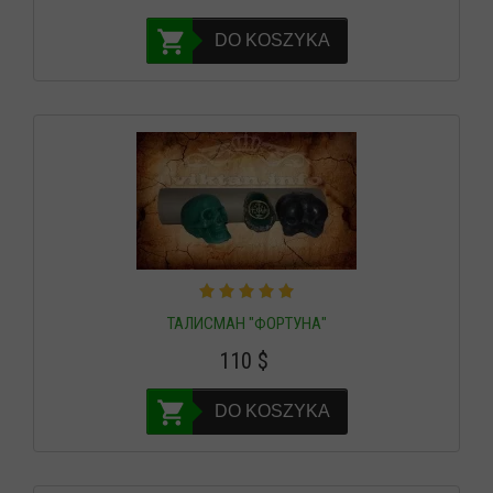
DO KOSZYKA
ТАЛИСМАН "ФОРТУНА"
110
$
DO KOSZYKA