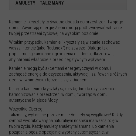
AMULETY - TALIZMANY
Kamienie i kryształy to świetne dodatki do przestrzeni Twojego
domu. Zawierają energię Ziemi i mogą podtrzymywać wibracje
twojej przestrzeni życiowej na wysokim poziomie.
W takim przypadku kamienie i kryształy są w stanie zachować
waszą intencję (jako "ładunek") na zawsze. Dlatego tak
popularne są kamienne ogrodzenia dla domu, dla zdrowia,
aby chronić właściciela przed negatywnym wpływem.
Kamienie mogą być akcentami energetycznymi w domu i
zachęcać energię do czyszczenia, aktywacji, szlifowania różnych
cech w twoim życiu i łączenia się z Duchem.
Dlatego kamienie i kryształy są niezbędne do czyszczenia i
harmonizowania przestrzeni w domu, tworząc w domu
autentyczne Miejsce Mocy.
Wszystkie Oberegi,
Talizmany, wykonane przeze mnie Amulety są wyjątkowe! Każdy
symbol wydrukowany na naturalnym nośniku ma ważną rolę w
twoim życiu. Każdy amulety amulety talismans lub kamienia
pożądania będzie specjalnie wybrany automatycznie, w