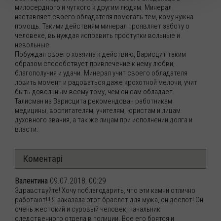
милосердного и чуткого к другим людям. Минерал
наставляет своего обладателя помогать тем, кому нужна
помощь. Такими действиям минерал проявляет заботу о
человеке, вынуждая исправить проступки вольные и
невольные.
Побуждая своего хозяина к действию, Варисцит таким
образом способствует привлечение к нему любви,
благополучия и удачи. Минерал учит своего обладателя
ловить момент и радоваться даже крохотной мелочи, учит
быть довольным всему тому, чем он сам обладает.
Талисман из Варисцита рекомендован работникам
медицины, воспитателям, учителям, юристам и лицам
духовного звания, а так же лицам при исполнении долга и
власти.
Коментарі
Валентина
09.07.2018, 00:29
Здравствуйте! Хочу поблагодарить, что эти камни отлично
работают!!! Я заказала этот браслет для мужа, он деспот! Он
очень жестокий и суровый человек, начальник
следственного отдела в полиции. Все его боятся и