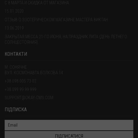
С 8 МАРТА И СКИДКА ОТ МАГАЗИНА
15.01.2020
ОТЗЫВ О ЭЗОТЕРИЧЕСКОМ МАГАЗИНЕ МАСТЕРА ВИКТАН
13.06.2019
ЗАКРЫТАЯ МЕССА 21-ГО ИЮНЯ, НА ПРАЗДНИК ЛИТА (ДЕНЬ ЛЕТНЕГО
СОЛНЦЕСТОЯНИЯ).
КОНТАКТИ
М. СОНЯЧНЕ
ВУЛ. КОСМОНАВТА ВОЛКОВА 14
+38 098 005 73 02
+38 099 99 99 999
SUPPORT@OKAY-CMS.COM
ПІДПИСКА
ПІДПИСАТИСЯ