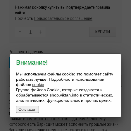
Нажимая конопку купить вы подтверждаете правила
сайта.
Прочесть
Пользовательское соглашение
−
+
КУПИТИ
Розповісти друзям:
Внимание!
Мы используем файлы cookie: это помогает сайту
работать лучше. Подробности использования
Опис
файлов
cookie
.
Группа файлов Cookie, которые создаются и
Браслет для привлечения Успеха из Варисцита
обрабатываются shop.viktan.info в статистических,
аналитических, функциональных и прочих целях.
Браслет рекомендован тем, кто стремится к совершенству
и духовному развитию. Минерал Варисцит удачно подходит
Согласен
для медитации, он раскрывает скрытые способности и
тайные возможности своего обладателя. Человек у
которого есть Варисцит может вспомнить прошлые жизни.
Варисцит медленно превращает своего владельца в