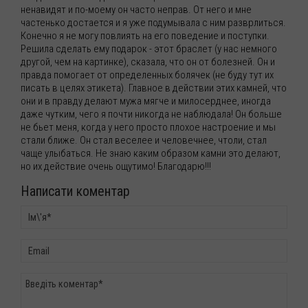
ненавидят и по-моему он часто неправ. От него и мне
частенько достается и я уже подумывала с ним разврлиться.
Конечно я не могу повлиять на его поведение и поступки.
Решила сделать ему подарок - этот браслет (у нас немного
другой, чем на картинке), сказала, что он от болезней. Он и
правда помогает от определенных болячек (не буду тут их
писать в целях этикета). Главное в действии этих камней, что
они и в правду делают мужа мягче и милосерднее, иногда
даже чутким, чего я почти никогда не наблюдала! Он больше
не бьет меня, когда у него просто плохое настроение и мы
стали ближе. Он стал веселее и человечнее, чтоли, стал
чаще улыбаться. Не знаю каким образом камни это делают,
но их действие очень ощутимо! Благодарю!!!
Написати коментар