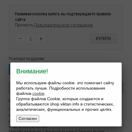
Нажимая конопку купить вы подтверждаете правила
сайта.
Прочесть
Пользовательское соглашение
−
+
КУПИТИ
Розповісти друзям:
Внимание!
Мы используем файлы cookie: это помогает сайту
Опис
работать лучше. Подробности использования
файлов
cookie
.
Группа файлов Cookie, которые создаются и
Браслет Талисман - Тигровый глаз в Сердолике
обрабатываются shop.viktan.info в статистических,
Сердолик камень Солнца, притягивающий к своему
аналитических, функциональных и прочих целях.
владельцу внимание, дарящий любовь, приносит успех в
Согласен
делах и дает благополучие, а также помогает справится с
недоброжелателями.
При объединении с бусиной из камня Тигровый глаз,