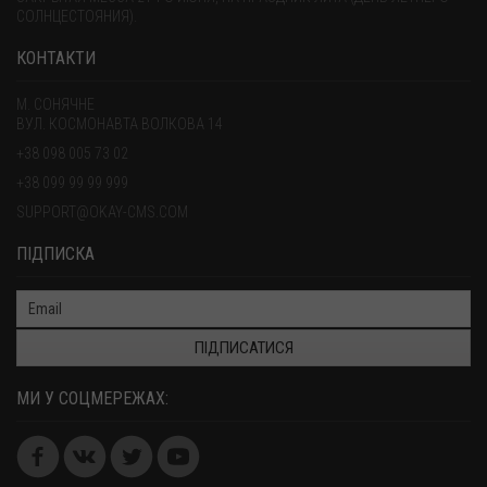
СОЛНЦЕСТОЯНИЯ).
КОНТАКТИ
М. СОНЯЧНЕ
ВУЛ. КОСМОНАВТА ВОЛКОВА 14
+38 098 005 73 02
+38 099 99 99 999
SUPPORT@OKAY-CMS.COM
ПІДПИСКА
ПІДПИСАТИСЯ
МИ У СОЦМЕРЕЖАХ: