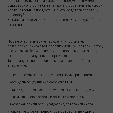
перекладывания его на какой-либо предмет или живое
существо - это могут быть как коты с собаками, так и люди,
неодушевленные предметы. Но что же делать простому
человеку?
Вот для таких случаев и предлагается "Камень для сброса
негатива"
Любые энергетические нарушения - проклятие,
сглаз, порча - считаются "паразитными". Мы говорим о том,
что взаимодействие с негативной программой для всех
сторон несет нарушение энергетики.
Такое нарушение специалисты называют "пробоем" в
энергетике.
Чаще всего они характеризуются такими признаками:
- неожиданное ухудшение самочувствия;
- скачки давления, головокружения, нехватка воздуха;
- спазмы или ноющие боли в области живота или сердца;
- внезапная сонливость, упадок сил, зевота или икота;
- появление страха, тревожности, стремление куда-то