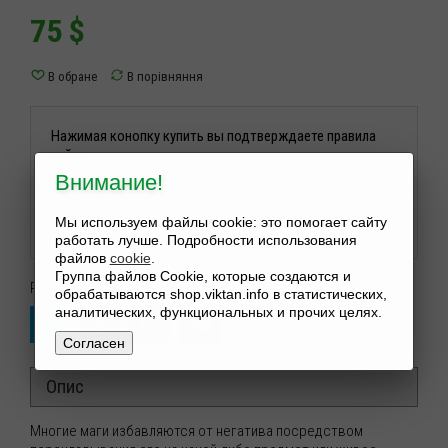
75
$
Нажимая конопку купить вы подтверждаете правила
сайта.
Прочесть
Пользовательское соглашение
Внимание!
−
+
КУПИТИ
Мы используем файлы cookie: это помогает сайту
работать лучше. Подробности использования
файлов
cookie
.
Группа файлов Cookie, которые создаются и
Розповісти друзям:
обрабатываются shop.viktan.info в статистических,
аналитических, функциональных и прочих целях.
Согласен
Опис
Многие маги избавляются от негатива посредством