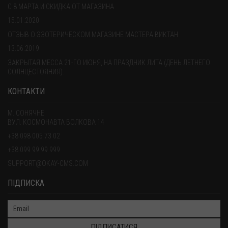
С 8 МАРТА И СКИДКА ОТ МАГАЗИНА
15.01.2020
ОТЗЫВ О ЭЗОТЕРИЧЕСКОМ МАГАЗИНЕ МАСТЕРА ВИКТАН
13.06.2019
ЗАКРЫТАЯ МЕССА 21-ГО ИЮНЯ, НА ПРАЗДНИК ЛИТА (ДЕНЬ ЛЕТНЕГО
СОЛНЦЕСТОЯНИЯ).
КОНТАКТИ
М. СОНЯЧНЕ
ВУЛ. КОСМОНАВТА ВОЛКОВА 14
+38 098 005 73 02
+38 099 99 99 999
SUPPORT@OKAY-CMS.COM
ПІДПИСКА
ПІДПИСАТИСЯ