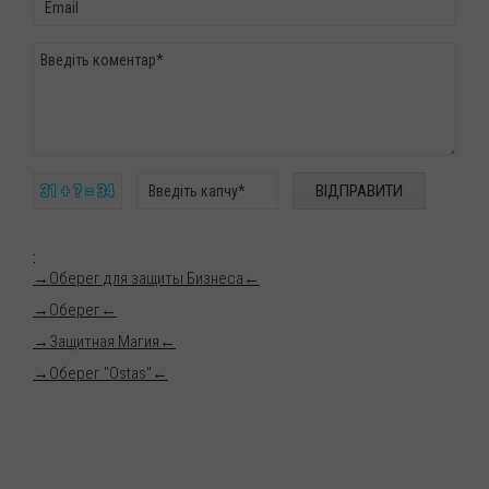
31 + ? = 34
:
→
Оберег для защиты Бизнеса
←
→
Оберег
←
→
Защитная Магия
←
→
Оберег "Ostas"
←