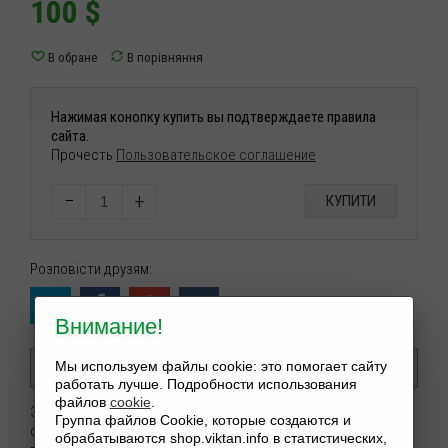
100
$
Нажимая конопку купить вы подтверждаете правила
сайта.
Прочесть
Пользовательское соглашение
−
+
КУПИТИ
Розповісти друзям:
Внимание!
Опис
Мы используем файлы cookie: это помогает сайту
работать лучше. Подробности использования
файлов
cookie
.
Это потрясающее Авторское произведение использует
Группа файлов Cookie, которые создаются и
силу и заклинания которые использовались оккультными
обрабатываются shop.viktan.info в статистических,