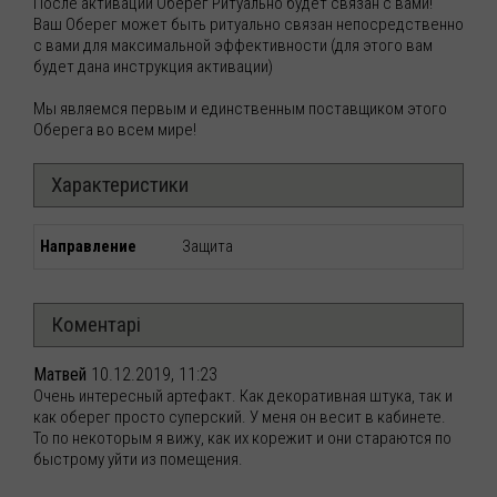
После активации Оберег Ритуально будет связан с вами!
Ваш Оберег может быть ритуально связан непосредственно
с вами для максимальной эффективности (для этого вам
будет дана инструкция активации)
Мы являемся первым и единственным поставщиком этого
Оберега во всем мире!
Характеристики
Направление
Защита
Коментарі
Матвей
10.12.2019, 11:23
Очень интересный артефакт. Как декоративная штука, так и
как оберег просто суперский. У меня он весит в кабинете.
То по некоторым я вижу, как их корежит и они стараются по
быстрому уйти из помещения.