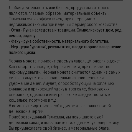
Любая деятельность или бизнес, продуктом которого
являются, главным образом, материальные объекты.
Талисман очень эффективен, при операциях с
недвижимостью или при ведении фермерского хозяйства.
- Отал - Руна наследства и традиции. Символизирует дом, род,
семью, родину.
- Феху - руна собственности, материального богатства.
- Йер - руна "урожая", результатов, плодотворное завершение
полного цикла.
Черная монета, приносит своему владельцу, энергию денег.
Как говорят в народе, «Черная монета, притягивает по
черному деньги». Черная монета считается одним из самых
сильных амулетов, направленных на привлечение и
удержание денег. Амулет, способствующий накоплению
финансов и приносящий удачу в торговле, банковских
операциях, сделках и выигрышах. Ее следует носить в
кошельке, портмоне и т.д.
В комплекте идет все необходимое для зарядки своей
денежной энергии.
Приобретая данный Талисман, вы повышаете свой
денежный канал, и повышаете свою денежную энергетику.
Вы приумножаете свой бизнес, и материальные блага.