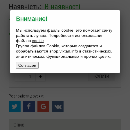
Наявність:
В наявності
Внимание!
120
$
Мы используем файлы cookie: это помогает сайту
работать лучше. Подробности использования
файлов
cookie
.
Группа файлов Cookie, которые создаются и
обрабатываются shop.viktan.info в статистических,
Нажимая конопку купить вы подтверждаете правила
аналитических, функциональных и прочих целях.
сайта.
Прочесть
Пользовательское соглашение
Согласен
−
+
КУПИТИ
Розповісти друзям:
Опис