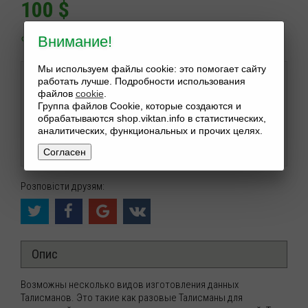
100
$
Внимание!
Мы используем файлы cookie: это помогает сайту
работать лучше. Подробности использования
Нажимая конопку купить вы подтверждаете правила
файлов
cookie
.
сайта.
Группа файлов Cookie, которые создаются и
Прочесть
Пользовательское соглашение
обрабатываются shop.viktan.info в статистических,
аналитических, функциональных и прочих целях.
−
+
КУПИТИ
Согласен
Розповісти друзям:
Опис
Возможны несколько видов изготовления данных
Талисманов. Это такие как разовые Талисманы для