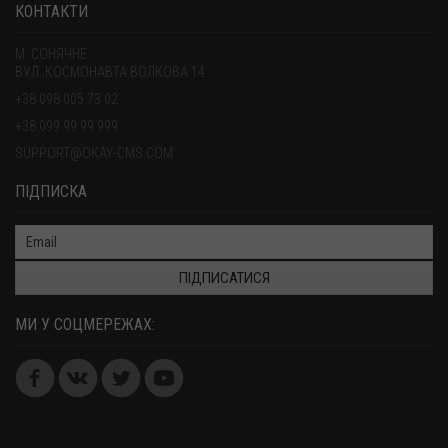
КОНТАКТИ
М. СОНЯЧНЕ
ВУЛ. КОСМОНАВТА ВОЛКОВА 14
+38 098 005 73 02
+38 099 99 99 999
SUPPORT@OKAY-CMS.COM
ПІДПИСКА
ПІДПИСАТИСЯ
МИ У СОЦМЕРЕЖАХ: