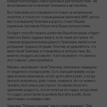
конкретной поездки, и многоразовые для путешествий. Так
же возможно изготовление Талисмана в автомобиль.
Все Талисманы изготавливаются только на натуральном
носителе, и только по точным данным заказчика (ФИО, дата и
место рождения) Талисман в дорогу, станет Вашим
надежным спутником Оберегом в Ваших путешествиях.
Он будет способствовать развитию Вашей интуиции, и будет
помогать Вам в трудную минуту, если такая наступила. Но
главным предназначением данного Талисмана, является не
допущение трудных ситуаций. Поэтому не удивляйтесь, что
имея такой Талисман, и отправляясь в путешествие, Вы
можете опоздать на самолет. А потом узнаете, что именно
этот самолет, упал и разбился.
Моряки, заказавшие такой Талисман, изначально защищены
от неудачного похода в рейс. Есть хороший пример, когда
один из моих заказчиков, не мог долго уйти в рейс, и когда
уже все получалось, рейс снова, сорвался. На тот момент,
человек, был сильно расстроен. Но каково было его
удивление и радость, что не попал на это судно, когда узнал,
что судно, на котором он должен был уйти в рейс, было
арестовано, и команда тоже.
Талисман "Путешественник" или его еще называют "Для