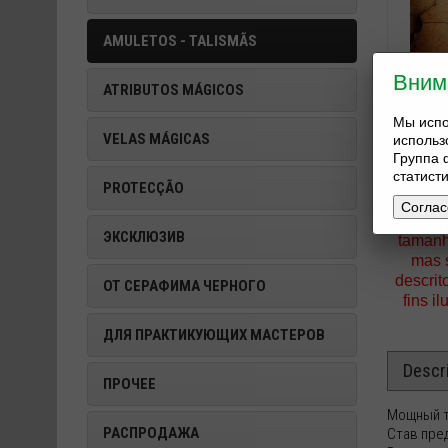
AMULETOS - TALISMÃS
Вним
ATRIBUTOS MÁGICOS
Мы испо
VELAS MÁGICAS
исполь
Группа 
статист
PROTECÇÃO
Соглас
Nota: O
ЭКСКЛЮЗИВ
tamanh
mas 
descrit
ОТ СЕРАФИМА ЧЕРНОГО
fins i
ДЛЯ ПРАКТИКУЮЩИХ МАСТЕРОВ
Descr
ПРОЧЕЕ
Мощный т
РАСПРОДАЖА
Став пре