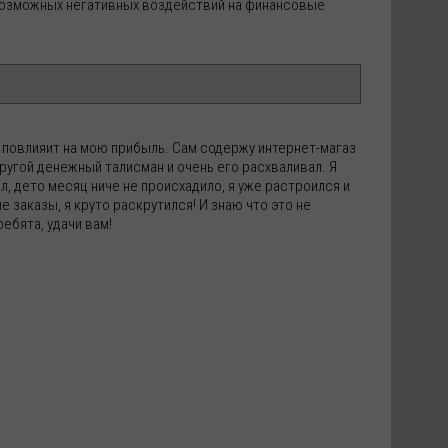
возможных негативных воздействий на финансовые
то повлияит на мою прибыль. Сам содержу интернет-магаз
 другой денежный талисман и очень его расхваливал. Я
л, дето месяц ниче не происхадило, я уже растроился и
е заказы, я круто раскрутился! И знаю что это не
ебята, удачи вам!