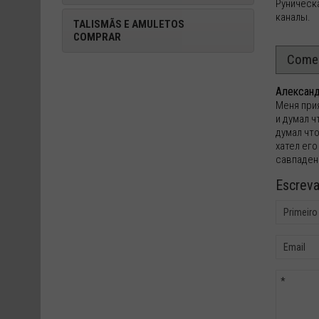
Руническ
каналы.
TALISMÃS E AMULETOS
COMPRAR
Comen
Алексан
Меня прия
и думал ч
думал что
хател его
савпадени
Escrev