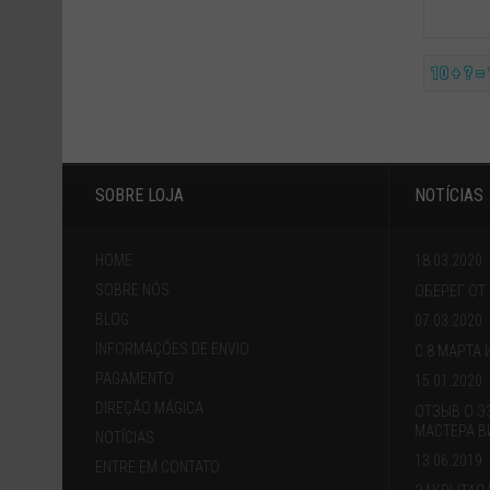
10 + ? =
SOBRE LOJA
NOTÍCIAS
HOME
18.03.2020
SOBRE NÓS
ОБЕРЕГ ОТ
BLOG
07.03.2020
INFORMAÇÕES DE ENVIO
С 8 МАРТА
PAGAMENTO
15.01.2020
DIREÇÃO MÁGICA
ОТЗЫВ О Э
МАСТЕРА В
NOTÍCIAS
13.06.2019
ENTRE EM CONTATO