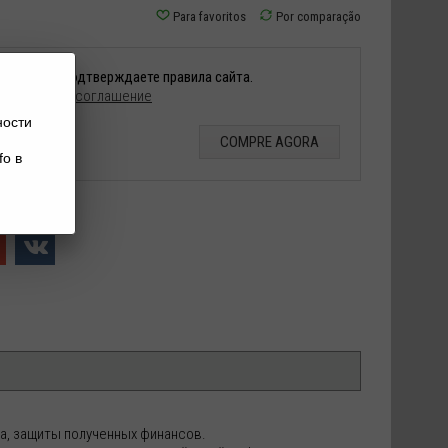
купить вы подтверждаете правила сайта.
вательское соглашение
ности
COMPRE AGORA
fo в
а, защиты полученных финансов.