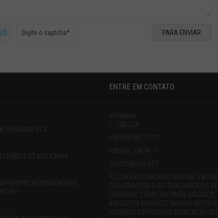
 16
ENTRE EM CONTATO
УКРАИНА
Г. ОДЕССА
 КОРОНАВИРУСА
+38 098 005 73 02
+38 096 739 94 71
 И СКИДКА ОТ МАГАЗИНА
SVVOY@UKR.NET
A LOJA ESOTÉRICA DO MESTRE VIKTAN
ЗОТЕРИЧЕСКОМ МАГАЗИНЕ
DOS CRIADORES DE ITENS MÁGICOS G
ИКТАН
ORIGINAIS, COMO TALISMÃS MÁGICOS,
AMULETOS MÁGICOS, MAGIAS MÍSTICA
PODERES ESPIRITUAIS, DEDICAÇÃO MÍS