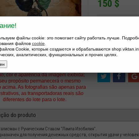
150
$
Нажимая конопку 
ание!
Прочесть
Пользо
льзуем файлы cookie: это помогает сайту работать лучше. Подроб
−
+
зования файлов
cookie
.
файлов Cookie, которые создаются и обрабатываются shop.viktan.in
ических, аналитических, функциональных и прочих целях.
ен
:
s elementos de pedido podem diferir em
o, cor e aparência da imagem exibida;
seu propósito permanecerá o mesmo
o acima. As fotografias são apenas para
lustrativos, as transportadoras reais são
diferentes do lote para o lote.
ição do produto
алисман с Руническим Ставом "Лампа Изобилия".
дназначен для получения денежных средств, открытия удачи у человек