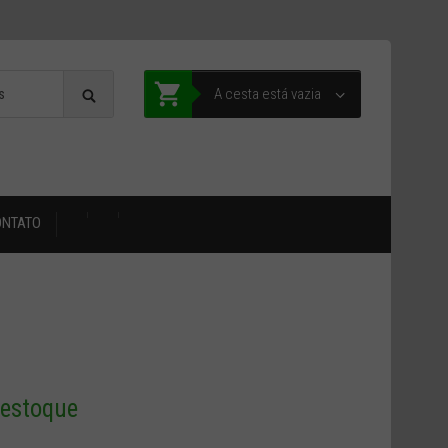
A cesta está vazia
ONTATO
estoque