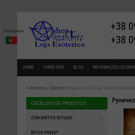
+38 0
Portuguese
+38 0
HOME
SOBRE NÓS
BLOG
INFORMAÇÕES DE ENVI
Amuletos - Talismãs
Рунический Став "Лампа Изобилия
Руничес
CATÁLOGO DE PRODUTOS
CONJUNTOS RITUAIS
RITOS PRIVET