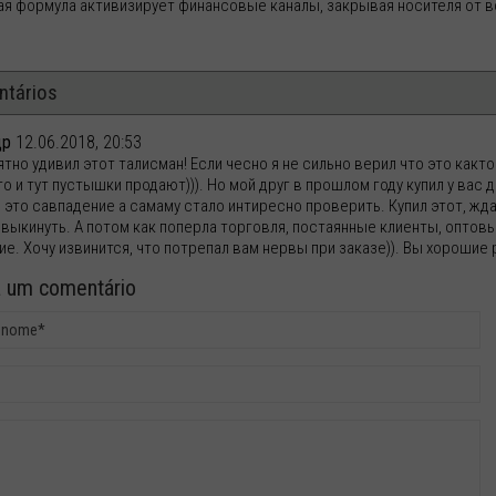
ая формула активизирует финансовые каналы, закрывая носителя от 
tários
др
12.06.2018, 20:53
тно удивил этот талисман! Если чесно я не сильно верил что это как
то и тут пустышки продают))). Но мой друг в прошлом году купил у вас
 это савпадение а самаму стало интиресно проверить. Купил этот, жда
 выкинуть. А потом как поперла торговля, постаянные клиенты, оптовы
е. Хочу извинится, что потрепал вам нервы при заказе)). Вы хорошие р
a um comentário