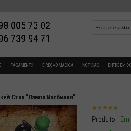
98 005 73 02
96 739 94 71
O
PAGAMENTO
DIREÇÃO MÁGICA
NOTÍCIAS
ENTRE EM C
"
кий Став "Лампа Изобилия"
Produto:
Em 