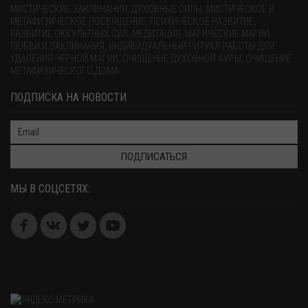
МИСТИЧЕСКИЕ ЗАКЛИНАНИЯ, ДУХОВНЫЕ СИЛЫ, МИСТИЧЕСКОЕ И
МЕТАФИЗИЧЕСКОЕ ПОСВЯЩЕНИЕ, ПСИХИЧЕСКОЕ РАЗВИТИЕ,
РАЗВИТИЕ ОККУЛЬТНЫХ СИЛ, МЕДИТАЦИЯ, МАГИЧЕСКИЕ МАГИИ
ЛЮБВИ И ЗАКЛИНАНИЯ, ИНДИВИДУАЛЬНЫЙ РИТУАЛ РАБОТЫ ДЛЯ
УДАЛЕНИЯ ЧЕРНОЙ МАГИИ, ОЧИЩЕНИЕ ДУХОВНОЙ АУРЫ, ОЧИЩЕНИЕ
МЕТАФИЗИЧЕСКОГО ДОМА.
ПОДПИСКА НА НОВОСТИ
ПОДПИСАТЬСЯ
МЫ В СОЦСЕТЯХ: