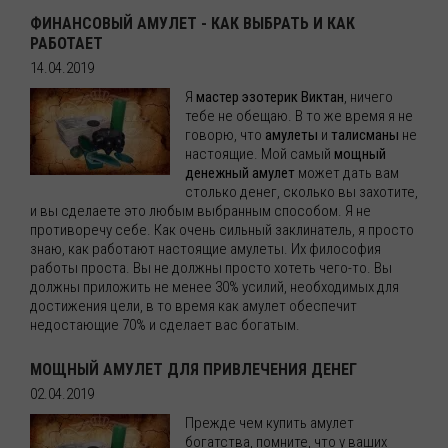
ФИНАНСОВЫЙ АМУЛЕТ - КАК ВЫБРАТЬ И КАК
РАБОТАЕТ
14.04.2019
Я
мастер эзотерик Виктан
, ничего
тебе не обещаю. В то же время я не
говорю, что
амулеты
и
талисманы
не
настоящие. Мой самый
мощный
денежный амулет
может дать вам
столько денег, сколько вы захотите,
и вы сделаете это любым выбранным способом. Я не
противоречу себе. Как очень сильный заклинатель, я просто
знаю, как работают настоящие амулеты. Их философия
работы проста. Вы не должны просто хотеть чего-то. Вы
должны приложить не менее 30% усилий, необходимых для
достижения цели, в то время как амулет обеспечит
недостающие 70% и сделает вас богатым.
МОЩНЫЙ АМУЛЕТ ДЛЯ ПРИВЛЕЧЕНИЯ ДЕНЕГ
02.04.2019
Прежде чем купить амулет
богатства, помните, что у ваших