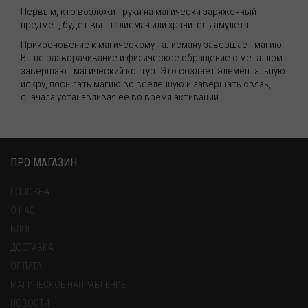
Первым, кто возложит руки на магически заряженный
предмет, будет вы - талисман или хранитель амулета.
Прикосновение к магическому талисману завершает магию.
Ваше разворачивание и физическое обращение с металлом
завершают магический контур. Это создает элементальную
искру, посылать магию во вселенную и завершать связь,
сначала устанавливая ее во время активации.
ПРО МАГАЗИН
ГОЛОВНА
О НАС
БЛОГ
ДОСТАВКА
ОПЛАТА
МАГИЧЕСКОЕ НАПРАВЛЕНИЕ
НОВОСТИ