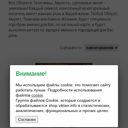
Все Обереги, Талисманы, Амулеты, сделанные мною –
уникальны! Каждый символ, нанесенный на натуральный
носитель имеет важную роль в Вашей жизни. Любой Оберег,
Амулет, Талисман или Камень Желания, будет специально
подобран именно для Вас, по натальной карте, и будет
выполнен ритуал по зарядке именно в подходящий для Вас
день.
Сортувати по:
Внимание!
Мы используем файлы cookie: это помогает сайту
работать лучше. Подробности использования
файлов
cookie
.
Группа файлов Cookie, которые создаются и
обрабатываются shop.viktan.info в статистических,
аналитических, функциональных и прочих целях.
ОБЕРЕГ "ORISON" ДЛЯ ЖИЛЬЯ И СЕМЕЙНОГО ОЧАГА ОТ
СГЛАЗА И ПОРЧИ.
Согласен