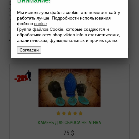
Внимание!
Все Обереги, Талисманы, Амулеты, сделанные мною –
уникальны! Каждый символ, нанесенный на натуральный
Мы используем файлы cookie: это помогает сайту
носитель имеет важную роль в Вашей жизни. Любой Оберег,
работать лучше. Подробности использования
Амулет, Талисман или Камень Желания, будет специально
файлов
cookie
.
подобран именно для Вас, по натальной карте, и будет
Группа файлов Cookie, которые создаются и
выполнен ритуал по зарядке именно в подходящий для Вас
обрабатываются shop.viktan.info в статистических,
день.
аналитических, функциональных и прочих целях.
Согласен
Сортувати по:
КАМЕНЬ ДЛЯ СБРОСА НЕГАТИВА
75
$