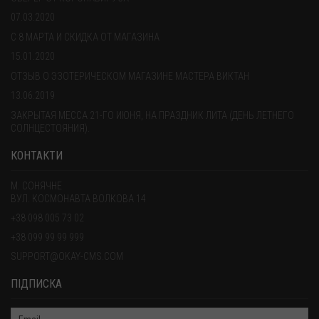
07.03.2020
С 8 МАРТА И СКИДКА ОТ МАГАЗИНА
15.01.2020
ОТЗЫВ О ЭЗОТЕРИЧЕСКОМ МАГАЗИНЕ МАСТЕРА ВИКТАН
13.06.2019
ЗАКРЫТАЯ МЕССА 21-ГО ИЮНЯ, НА ПРАЗДНИК ЛИТА (ДЕНЬ ЛЕТНЕГО
СОЛНЦЕСТОЯНИЯ).
КОНТАКТИ
М. СОНЯЧНЕ
ВУЛ. КОСМОНАВТА ВОЛКОВА 14
+38 098 005 73 02
+38 099 99 99 999
SUPPORT@OKAY-CMS.COM
ПІДПИСКА