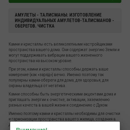
АМУЛЕТЫ - ТАЛИСМАНЫ: ИЗГОТОВЛЕНИЕ
ИНДИВИДУАЛЬНЫХ АМУЛЕТОВ-ТАЛИСМАНОВ -
ОБЕРЕГОВ.
ЧИСТКА
Камни и кристаллы есть великолепными настройщиками
пространства вашего дома. Они содержат энергию Земли и
могут поддерживать вибрации вашего жизненного
пространства на высоком уровне.
При этом, камни и кристаллы способны держать ваше
намерение (как «заряд») вечно. Именно поэтому так
популярны камни-обереги для дома, для здоровья, для
охраны владельца от негатива.
Камни способны быть энергетическими акцентами дома и
приглашать энергии к очистке, активации, заземлению
разных качеств в вашей жизни и соединению с Духом.
Именно поэтому камни и кристаллы необходимы для очистки
и гармонизации пространства вашего жилища, создания в
доме подлинного Места Силы.