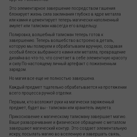
Это элементарное завершение посредством гашения
блокирует жизнь сила заклинания глубоко в ядре металла
или камня и цементирует теперь магически наполненный
амулет или талисман навсегда его владельцу.
Полировка, волшебный талисман теперь готов к
завершению. Теперь волшебство встроено в деталь,
которую мы полируем и обрабатываем вручную, создавая
особый блеск выбранного камня или металла, превращение
дизайна во что-то, что сочетает в себе элементную красоту
и силу По-настоящему личный артефакт с пожизненным
зарядом.
Но магия все еще не полностью завершена.
Каждый предмет тщательно обрабатывается на протяжении
всего процесса ручной отделки.
Первым, кто возложит руки на магически заряженный
предмет, будет вы - талисман или хранитель амулета.
Прикосновение к магическому талисману завершает магию.
Ваше разворачивание и физическое обращение с металлом
завершают магический контур. Это создает элементальную
искру, посылать магию во вселенную и завершать связь,