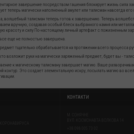
ентарное завершение посредством гашения блокирует жизнь сила закл
ует теперь магически наполненный амулет или талисман навсегда его 
а, волшебный талисман теперь готов к завершению. Теперь волшебст
ваем вручную, создавая особый блеск выбранного камня или металла,
ую красоту и силу По-настоящему личный артефакт с пожизненным за
 все еще не полностью завершена.
редмет тщательно обрабатывается на протяжении всего процесса ру
то возложит руки на магически заряженный предмет, будет вы - талис
вение к магическому талисману завершает магию. Ваше разворачива
ий контур. Это создает элементальную искру, посылать магию во всел
тивации.
КОНТАКТИ
М. СОНЯЧНЕ
ВУЛ. КОСМОНАВТА ВОЛКОВА 14
 КОРОНАВИРУСА
+38 098 005 73 02