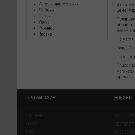
Исполнение Желания
Это элем
Любовь
цементир
Семья
Полировк
Удача
обрабаты
Финансы
элементн
Чистка
Но магия
Каждый п
Первым, к
Прикосно
магическ
время ак
ПРО МАГАЗИН
НОВИНИ
ГОЛОВНА
18.03.2020
О НАС
ОБЕРЕГ ОТ
БЛОГ
07.03.2020