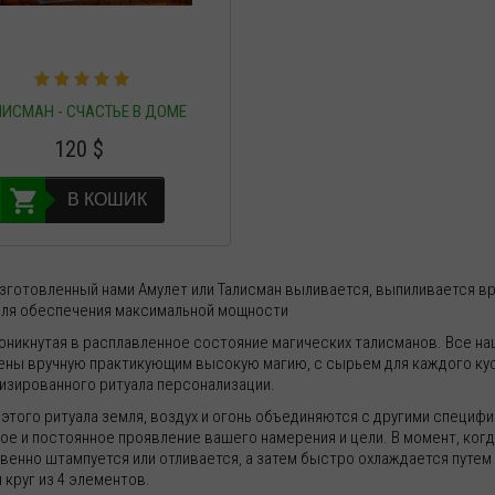
ЛИСМАН - СЧАСТЬЕ В ДОМЕ
120
$
В КОШИК
зготовленный нами Амулет или Талисман выливается, выпиливается вр
для обеспечения максимальной мощности
роникнутая в расплавленное состояние магических талисманов. Все н
ены вручную практикующим высокую магию, с сырьем для каждого ку
изированного ритуала персонализации.
 этого ритуала земля, воздух и огонь объединяются с другими специ
ое и постоянное проявление вашего намерения и цели. В момент, когд
венно штампуется или отливается, а затем быстро охлаждается путем 
 круг из 4 элементов.