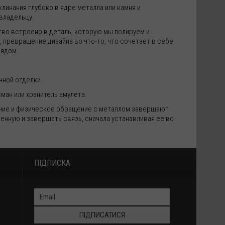
инания глубоко в ядре металла или камня и
владельцу.
во встроено в деталь, которую мы полируем и
 превращение дизайна во что-то, что сочетает в себе
рядом.
чной отделки.
ман или хранитель амулета.
ние и физическое обращение с металлом завершают
енную и завершать связь, сначала устанавливая ее во
ПІДПИСКА
ПІДПИСАТИСЯ