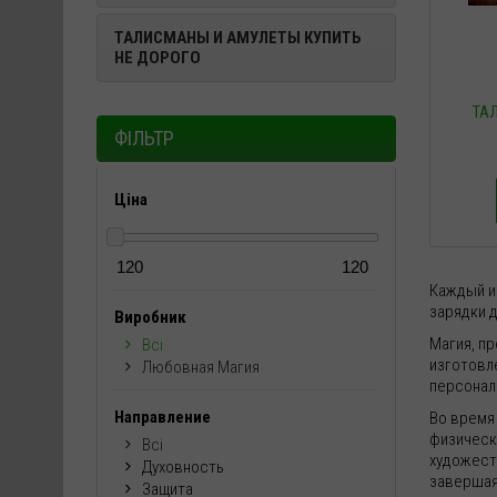
ТАЛИСМАНЫ И АМУЛЕТЫ КУПИТЬ
НЕ ДОРОГО
ТА
ФІЛЬТР
Ціна
Каждый и
зарядки 
Виробник
Магия, п
Всі
изготовл
Любовная Магия
персонал
Направление
Во время
физическ
Всі
художест
Духовность
завершая
Защита