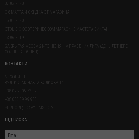
07.03.2020
С 8 МАРТА И СКИДКА ОТ МАГАЗИНА
15.01.2020
ОТЗЫВ О ЭЗОТЕРИЧЕСКОМ МАГАЗИНЕ МАСТЕРА ВИКТАН
13.06.2019
ЗАКРЫТАЯ МЕССА 21-ГО ИЮНЯ, НА ПРАЗДНИК ЛИТА (ДЕНЬ ЛЕТНЕГО
СОЛНЦЕСТОЯНИЯ).
КОНТАКТИ
М. СОНЯЧНЕ
ВУЛ. КОСМОНАВТА ВОЛКОВА 14
+38 098 005 73 02
+38 099 99 99 999
SUPPORT@OKAY-CMS.COM
ПІДПИСКА