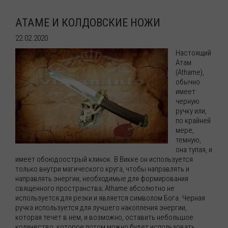
АТАМЕ И КОЛДОВСКИЕ НОЖИ
22.02.2020
Настоящий
Атам
(Athame),
обычно
имеет
черную
ручку или,
по крайней
мере,
темную,
она тупая, и
имеет обоюдоострый клинок. В Викке он используется
только внутри магического круга, чтобы направлять и
направлять энергии, необходимые для формирования
священного пространства; Athame абсолютно не
используется для резки и является символом Бога. Черная
ручка используется для лучшего накопления энергии,
которая течет в нем, и возможно, оставить небольшое
количество, которое потом можно будет использовать