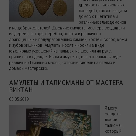
древности - воинов и их
лошадей), так же защиты
домов от негатива и
различных злых демонов
и не доброжелателей. Древние амулеты мастера создавали
из дерева, янтаря, серебра, золота и различных
драгоценных и полудрагоценных камней, костей, волос, кожи
и зубов хищников. Амулеты носят и носили в виде
ювелирных украшений на пальцах, на шее или на руке,
пришитых к одежде. Были и амулеты, выполненные в виде
различных Глиняных масок, которые висели на стенах в
домах и мастерских.
АМУЛЕТЫ И ТАЛИСМАНЫ ОТ МАСТЕРА
ВИКТАН
03.05.2019
Я могу
создать
любой
талисман,
который