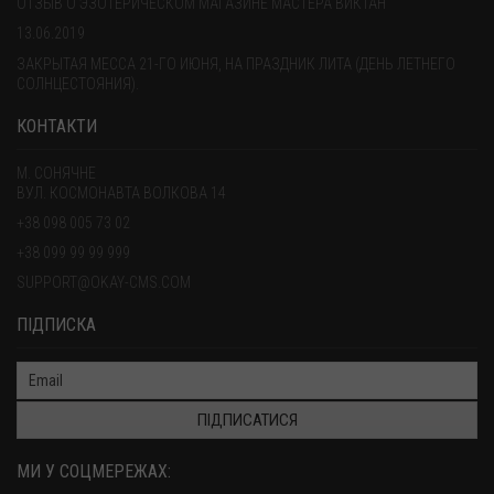
ОТЗЫВ О ЭЗОТЕРИЧЕСКОМ МАГАЗИНЕ МАСТЕРА ВИКТАН
13.06.2019
ЗАКРЫТАЯ МЕССА 21-ГО ИЮНЯ, НА ПРАЗДНИК ЛИТА (ДЕНЬ ЛЕТНЕГО
СОЛНЦЕСТОЯНИЯ).
КОНТАКТИ
М. СОНЯЧНЕ
ВУЛ. КОСМОНАВТА ВОЛКОВА 14
+38 098 005 73 02
+38 099 99 99 999
SUPPORT@OKAY-CMS.COM
ПІДПИСКА
ПІДПИСАТИСЯ
МИ У СОЦМЕРЕЖАХ: