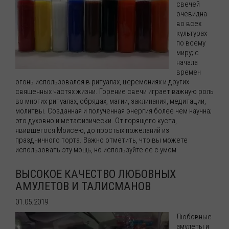
свечей
очевидна
во всех
культурах
по всему
миру; с
начала
времен
огонь использовался в ритуалах, церемониях и других
священных частях жизни. Горение свечи играет важную роль
во многих ритуалах, обрядах, магии, заклинания, медитации,
молитвы. Созданная и полученная энергия более чем научна;
это духовно и метафизически. От горящего куста,
явившегося Моисею, до простых пожеланий из
праздничного торта. Важно отметить, что вы можете
использовать эту мощь, но используйте ее с умом.
ВЫСОКОЕ КАЧЕСТВО ЛЮБОВНЫХ
АМУЛЕТОВ И ТАЛИСМАНОВ
01.05.2019
Любовные
амулеты и